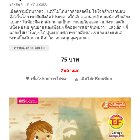
รหัสสินค้า : P-YOU-0883
เมื่อความมืดน่ากลัว... แต่ก็ไม่ได้น่ากลัวตลอดไป โจโจกลัวเวลานอน
ที่สุดในโลก เขาคิดถึงสัตว์ประหลาดใต้เตียง เงาน่ากลัวบนผนัง หรือเสียง
แปลกๆ ในห้องมืด ทุกคืนกลายเป็นการผจญภัยของความกังวล แต่วัน
หนึ่ง พ่อ แม่ คุณยาย และเพื่อนๆ ก็ค่อยๆ พาเขาค้นพบว่า... แสงเล็ก ๆ ก็
พอจะไล่เงาใหญ่ๆ ได้ หุ่นเงาก็แค่ภาพจากมือของเราเอง และแม้แต่
“งานเลี้ยงในความมืด” ก็อาจจะสนุกสุดๆ เลยล่ะ!
ดูรายละเอียดเพิ่มเติม
75 บาท
สินค้าหมด
เพิ่มไปรายการโปรด
เพิ่มไปเปรียบเทียบ