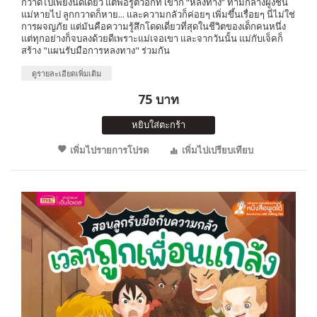
กวาดไปเพียงนิดเดียว แต่พอรู้ตัวอีกที เขาก็ “หลงทาง” ท่ามกลางฝูงชน
แม่หายไป ลูกกวาดก็หาย... และความกลัวก็ค่อยๆ เพิ่มขึ้นเรื่อยๆ นี่ไม่ใช่
การผจญภัย แต่มันคือความรู้สึกโดดเดี่ยวที่สุดในชีวิตของเด็กคนหนึ่ง
แต่ทุกอย่างก็จบลงด้วยดีเพราะแม่เจอเขา และจากวันนั้น แม่กับเจ็คก็
สร้าง "แผนรับมือการหลงทาง" ร่วมกัน
ดูรายละเอียดเพิ่มเติม
75 บาท
หยิบใส่ตะกร้า
เพิ่มไปรายการโปรด
เพิ่มไปเปรียบเทียบ