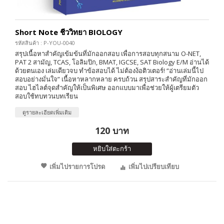
Short Note ชีววิทยา BIOLOGY
รหัสสินค้า : P-YOU-0040
สรุปเนื้อหาสำคัญเข้มข้นที่มักออกสอบ เพื่อการสอบทุกสนาม O-NET,
PAT 2 สามัญ, TCAS, โอลิมปิก, BMAT, IGCSE, SAT Biology E/M อ่านได้
ด้วยตนเอง เล่มเดียวจบ ทำข้อสอบได้ ไม่ต้องง้อติวเตอร์! “อ่านเล่มนี้ไป
สอบอย่างมั่นใจ” เนื้อหาหลากหลาย ครบถ้วน สรุปสาระสำคัญที่มักออก
สอบ ไฮไลต์จุดสำคัญให้เป็นพิเศษ ออกแบบมาเพื่อช่วยให้ผู้เตรียมตัว
สอบใช้ทบทวนบทเรียน
ดูรายละเอียดเพิ่มเติม
120 บาท
หยิบใส่ตะกร้า
เพิ่มไปรายการโปรด
เพิ่มไปเปรียบเทียบ