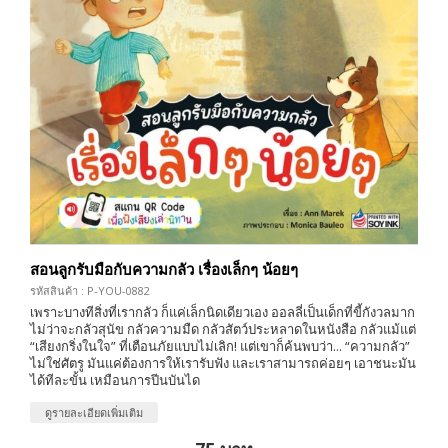
สอนลูกรับมือกับความกลัว เรื่องเล็กๆ น้อยๆ
รหัสสินค้า : P-YOU-0882
เพราะบางทีสิ่งที่เรากลัว ก็แค่เล็กนิดเดียวเอง ออลลี่เป็นเด็กที่ขี้กังวลมาก
ไม่ว่าจะกลัวสุนัข กลัวความมืด กลัวสัตว์ประหลาดในหนังสือ กลัวแม้แต่
“เสียงกริ่งในใจ” ที่เตือนภัยแบบไม่เลิก! แต่เขาก็ค้นพบว่า... “ความกลัว”
ไม่ใช่ศัตรู มันแค่ต้องการให้เรารับฟัง และเราสามารถค่อยๆ เอาชนะมัน
ได้ทีละขั้น เหมือนการปีนบันได
ดูรายละเอียดเพิ่มเติม