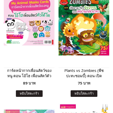
การ์ดหน้ากากเพื่อนสัตว์ของ
Plants vs Zombies (พืช
หนู ตอน โอ้โฮ เพื่อนสัตว์ตัว
ปะทะซอมบี้) ตอน เปิด
โต๊โต
อาณาจักรพืชพรรณ และ
89 บาท
75 บาท
เหล่านกเจ้าเวหา
หยิบใส่ตะกร้า
หยิบใส่ตะกร้า