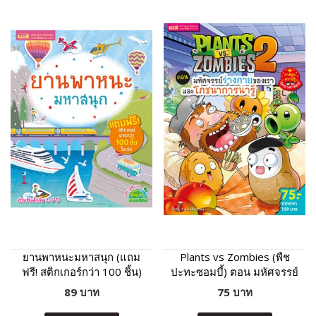
ยานพาหนะมหาสนุก (แถม
Plants vs Zombies (พืช
ฟรี! สติกเกอร์กว่า 100 ชิ้น)
ปะทะซอมบี้) ตอน มหัศจรรย์
ร่างกายของเรา และ
89 บาท
75 บาท
โภชนาการน่ารู้