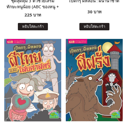
ชุดสุดคุ้ม 3 ตัวช่วยเสริม
เปิดกรุ ผีหลอน : ผีนานาชาติ
ทักษะหนูน้อย (ABC ของหนู +
30 บาท
กขค ของหนู + 123 ของหนู)
225 บาท
หยิบใส่ตะกร้า
หยิบใส่ตะกร้า