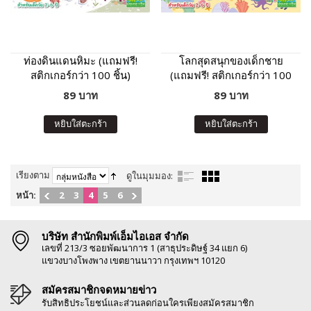
ท่องดินแดนหิมะ (แถมฟรี!
โลกสุดสนุกของเด็กชาย
สติกเกอร์กว่า 100 ชิ้น)
(แถมฟรี! สติกเกอร์กว่า 100
ชิ้น)
89 บาท
89 บาท
หยิบใส่ตะกร้า
หยิบใส่ตะกร้า
เรียงตาม
ดูในมุมมอง:
หน้า:
2
3
4
5
6
บริษัท สำนักพิมพ์เอ็มไอเอส จำกัด
เลขที่ 213/3 ซอยพัฒนาการ 1 (สาธุประดิษฐ์ 34 แยก 6)
แขวงบางโพงพาง เขตยานนาวา กรุงเทพฯ 10120
สมัครสมาชิกจดหมายข่าว
รับสิทธิประโยชน์และส่วนลดก่อนใครเพียงสมัครสมาชิก