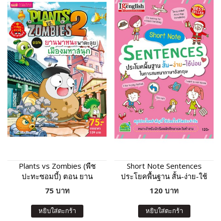
Plants vs Zombies (พืช
Short Note Sentences
ปะทะซอมบี้) ตอน ยาน
ประโยคพื้นฐาน สั้น-ง่าย-ใช้
พาหนะพาตะลุย เมืองมหา
บ่อย
75 บาท
120 บาท
สนุก
หยิบใส่ตะกร้า
หยิบใส่ตะกร้า