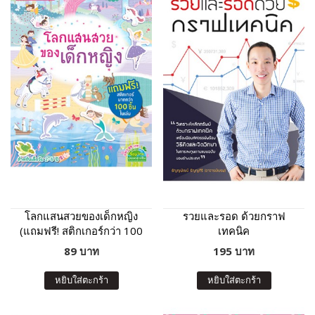
โลกแสนสวยของเด็กหญิง
รวยและรอด ด้วยกราฟ
(แถมฟรี! สติกเกอร์กว่า 100
เทคนิค
ชิ้น)
89 บาท
195 บาท
หยิบใส่ตะกร้า
หยิบใส่ตะกร้า