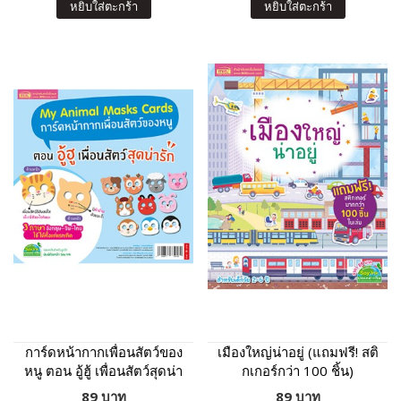
หยิบใส่ตะกร้า
หยิบใส่ตะกร้า
การ์ดหน้ากากเพื่อนสัตว์ของ
เมืองใหญ่น่าอยู่ (แถมฟรี! สติ
หนู ตอน อู้ฮู้ เพื่อนสัตว์สุดน่า
กเกอร์กว่า 100 ชิ้น)
รัก
89 บาท
89 บาท