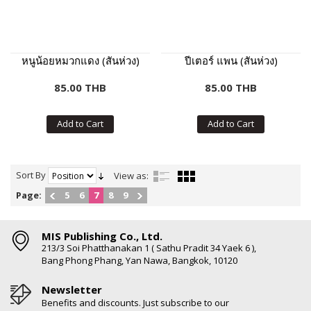
หนูน้อยหมวกแดง (สันห่วง)
ปีเตอร์ แพน (สันห่วง)
85.00 THB
85.00 THB
Add to Cart
Add to Cart
Sort By
View as:
Page:
5
6
7
8
9
MIS Publishing Co., Ltd.
213/3 Soi Phatthanakan 1 ( Sathu Pradit 34 Yaek 6 ),
Bang Phong Phang, Yan Nawa, Bangkok, 10120
Newsletter
Benefits and discounts. Just subscribe to our