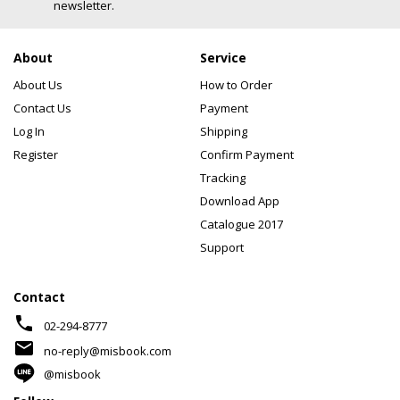
newsletter.
About
Service
About Us
How to Order
Contact Us
Payment
Log In
Shipping
Register
Confirm Payment
Tracking
Download App
Catalogue 2017
Support
Contact
phone
02-294-8777
mail
no-reply@misbook.com
@misbook