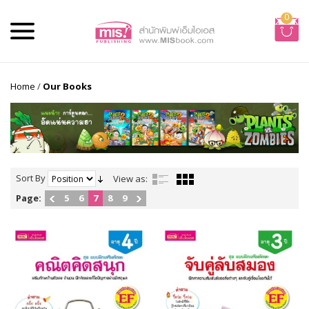
0
Home
/
Our Books
Sort By
View as:
Page:
5
6
7
8
9