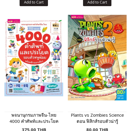
Add to Cart
Add to Cart
พจนานุกรมภาพจีน-ไทย
Plants vs Zombies Science
4000 คำศัพท์และประโยค
ตอน ฟิสิกส์รอบตัวน่ารู้
รอบตัวหนูน้อย
375.00 THB
80.00 THB