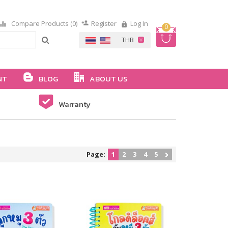
Compare Products (0)
Register
Log In
0
NT
BLOG
ABOUT US
Warranty
Page:
1
2
3
4
5