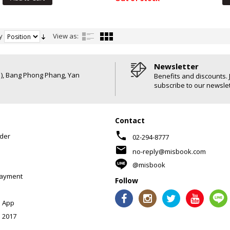
y
View as:
Newsletter
6 ), Bang Phong Phang, Yan
Benefits and discounts. 
subscribe to our newslet
Contact
phone
der
02-294-8777
mail
no-reply@misbook.com
@misbook
Payment
Follow
 App
 2017