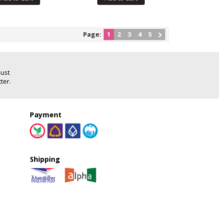
Page:
1
2
3
4
5
Just
ter.
Payment
Shipping