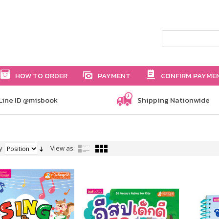
HOW TO ORDER
PAYMENT
CONFIRM PAYME
Line ID @misbook
Shipping Nationwide
y
View as: