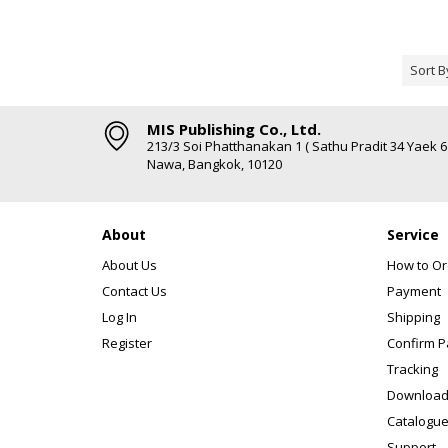
Sort B
MIS Publishing Co., Ltd.
213/3 Soi Phatthanakan 1 ( Sathu Pradit 34 Yaek 
Nawa, Bangkok, 10120
About
Service
About Us
How to Or
Contact Us
Payment
Log In
Shipping
Register
Confirm 
Tracking
Download
Catalogue
Support