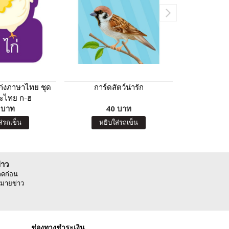
เก่งภาษาไทย ชุด
การ์ดสัตว์น่ารัก
การ์ดหนูน้อ
ะไทย ก-ฮ
ชุด ก
 บาท
40 บาท
5
ส่รถเข็น
หยิบใส่รถเข็น
หยิบ
่าว
ลดก่อน
มายข่าว
ช่องทางชำระเงิน