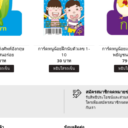
่งศัพท์อังกฤษ
การ์ดหนูน้อยฝึกนับตัวเลข 1-
การ์ดหนูน้อย
สนอร่อย
10
พยัญชน
บาท
30 บาท
79
รถเข็น
หยิบใส่รถเข็น
หยิบใ
สมัครสมาชิกจดหมายข
รับสิทธิประโยชน์และส่วน
ใครเพียงสมัครสมาชิกจดห
กับเรา
ค้า
ข้อมูลติดต่อ