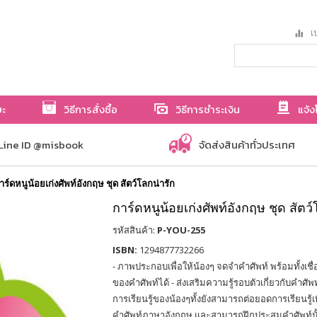
เป
ษะ
วิธีการสั่งซื้อ
วิธีการชำระเงิน
แจ้ง
Line ID @misbook
จัดส่งสินค้าทั่วประเทศ
าร์ดหนูน้อยเก่งศัพท์อังกฤษ ชุด สัตว์โลกน่ารัก
การ์ดหนูน้อยเก่งศัพท์อังกฤษ ชุด สัตว์
รหัสสินค้า:
P-YOU-255
ISBN:
1294877732266
- ภาพประกอบเพื่อให้น้องๆ จดจำคำศัพท์ พร้อมทั้ง
ของคำศัพท์ได้ - ส่งเสริมความรู้รอบตัวเกี่ยวกับคำศัพท
การเรียนรู้ของน้องๆทั้งยังสามารถต่อยอดการเรียนรู้เพ
คำศัพท์ภาษาอังกฤษ และสามารถฝึกประสมคำศัพท์นั้