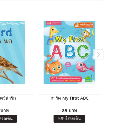
ตว์น่ารัก
การ์ด My First ABC
การ์ด ก ไก
 บาท
85 บาท
8
ส่รถเข็น
หยิบใส่รถเข็น
หยิบ