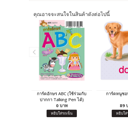
คุณอาจจะสนใจในสินค้าดังต่อไปนี้
การ์ดอักษร ABC (ใช้ร่วมกับ
การ์ดหนูชอบ
ปากกา Talking Pen ได้)
0 บาท
89 
หยิบใส่รถเข็น
หยิบใส่