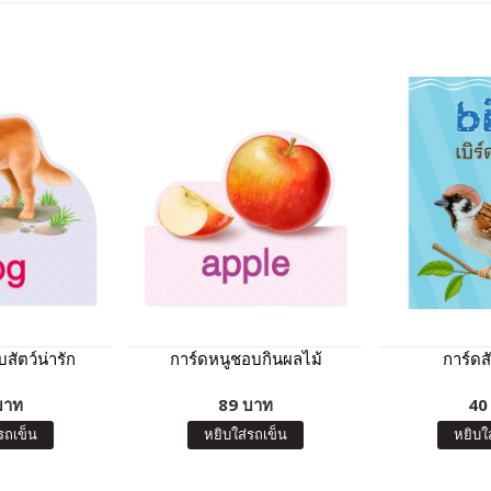
สัตว์น่ารัก
การ์ดหนูชอบกินผลไม้
การ์ดสั
บาท
89 บาท
40
รถเข็น
หยิบใส่รถเข็น
หยิบใ