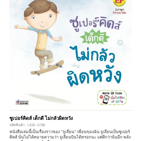
ซูเปอร์คิดส์ เด็กดี ไม่กลัวผิดหวัง
รหัสสินค้า : I-KID--0740
หนังสือเล่มนี้เป็นเรื่องราวของ "จูเลี่ยน" เพื่อนของฉัน จูเลี่ยนเป็นซูเปอร์
คิดส์ นั่นไม่ได้หมายความว่า จูเลี่ยนบินได้หรอกนะ แต่ดีกว่านั่นอีก พลัง