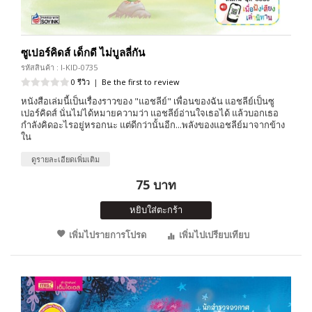
ซูเปอร์คิดส์ เด็กดี ไม่บูลลี่กัน
รหัสสินค้า : I-KID-0735
0 รีวิว
|
Be the first to review
หนังสือเล่มนี้เป็นเรื่องราวของ "แอชลีย์" เพื่อนของฉัน แอชลีย์เป็นซู
เปอร์คิดส์ นั่นไม่ได้หมายความว่า แอชลีย์อ่านใจเธอได้ แล้วบอกเธอ
กำลังคิดอะไรอยู่หรอกนะ แต่ดีกว่านั้นอีก...พลังของแอชลีย์มาจากข้าง
ใน
ดูรายละเอียดเพิ่มเติม
75 บาท
หยิบใส่ตะกร้า
เพิ่มไปรายการโปรด
เพิ่มไปเปรียบเทียบ