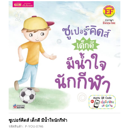
ซูเปอร์คิดส์ เด็กดี มีน้ำใจนักกีฬา
รหัสสินค้า : P-YOU-0746