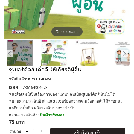
Tap to expand
ซูเปอร์คิดส์ เด็กดี ให้เกียรติผู้อื่น
รหัสสินค้า:
P-YOU-0749
ISBN:
9786164304673
หนังสือเล่มนี้เป็นเรื่องราวของ "แดน" ฉันเป็นซูเปอร์คิดส์ นั่นไม่ได้
หมายความว่า ฉันยิงลำแสงเลเซอร์ออกจากตาหรือหายตัวได้หรอกนะ
แต่ดีกว่านั้นอีก พลังของฉันมาจากข้างใน
สถานะของสินค้า :
สินค้าพร้อมส่ง
75 บาท
จำนวน:
หยิบใส่ตะกร้า