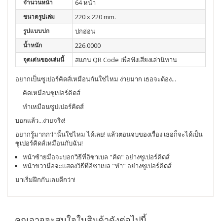
จำนวนหน้า
64 หน้า
ขนาดรูปเล่ม
220 x 220 mm.
รูปแบบปก
ปกอ่อน
น้ำหนัก
226.0000
จุดเด่นของเล่มนี้
สแกน QR Code เพื่อฟังเสียงเล่านิทาน
อยากเป็นซูเปอร์คิดส์เหมือนกันใช่ไหม ง่ายมาก เธอจะต้อง...
คิดเหมือนซูเปอร์คิดส์
ทำเหมือนซูปเปอร์คิดส์
บอกแล้ว...ง่ายจริง!
อยากรู้มากกว่านั้นใช่ไหม ได้เลย! แล้วตอนจบของเรื่อง เธอก็จะได้เป็น
ซูเปอร์คิดส์เหมือนกับฉัน!
หน้าซ้ายมือจะบอกวิธีที่อิซาเบล "คิด" อย่างซูเปอร์คิดส์
หน้าขวามือจะเเสดงวิธีที่อิซาเบล "ทำ" อย่างซูเปอร์คิดส์
มาเริ่มฝึกกันเลยดีกว่า!
คุณอาจจะสนใจในสินค้าดังต่อไปนี้