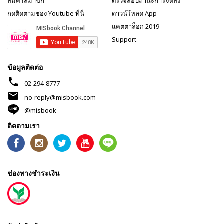
สมัครสมาชิก
ตรวจสอบถานะการจัดส่ง
กดติดตามช่อง Youtube ที่นี่
ดาวน์โหลด App
แคตตาล็อก 2019
Support
ข้อมูลติดต่อ
phone
02-294-8777
mail
no-reply@misbook.com
@misbook
ติดตามเรา
ช่องทางชำระเงิน