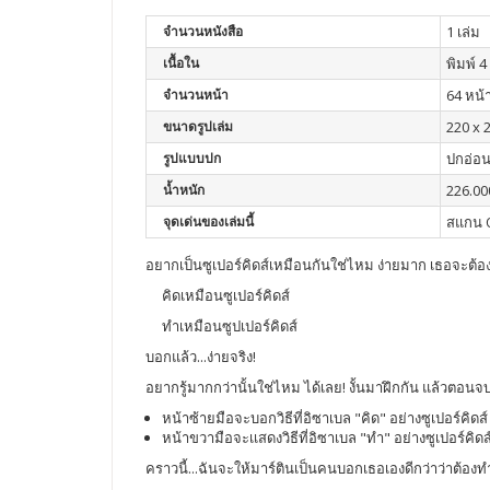
จำนวนหนังสือ
1 เล่ม
เนื้อใน
พิมพ์ 4 
จำนวนหน้า
64 หน้
ขนาดรูปเล่ม
220 x 
รูปแบบปก
ปกอ่อ
น้ำหนัก
226.00
จุดเด่นของเล่มนี้
สแกน Q
อยากเป็นซูเปอร์คิดส์เหมือนกันใช่ไหม ง่ายมาก เธอจะต้อง.
คิดเหมือนซูเปอร์คิดส์
ทำเหมือนซูปเปอร์คิดส์
บอกแล้ว...ง่ายจริง!
อยากรู้มากกว่านั้นใช่ไหม ได้เลย! งั้นมาฝึกกัน แล้วตอนจบข
หน้าซ้ายมือจะบอกวิธีที่อิซาเบล "คิด" อย่างซูเปอร์คิดส์
หน้าขวามือจะเเสดงวิธีที่อิซาเบล "ทำ" อย่างซูเปอร์คิดส
คราวนี้...ฉันจะให้มาร์ตินเป็นคนบอกเธอเองดีกว่าว่าต้อง