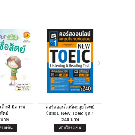
 เด็กดี มีความ
คอร์สออนไลน์ตะลุยโจทย์
My Animal
อสัตย์
ข้อสอบ New Toeic ชุด 1
 บาท
240 บาท
4
ส่รถเข็น
หยิบใส่รถเข็น
หยิบ