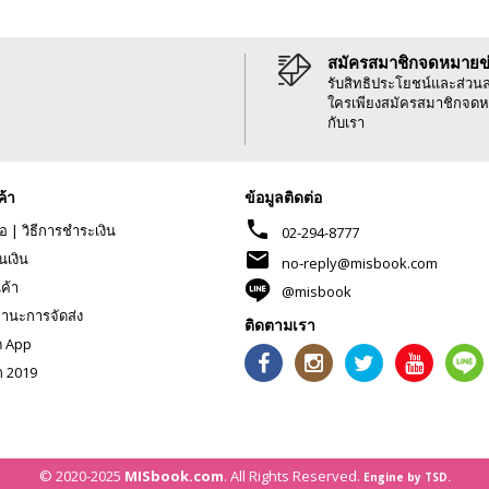
สมัครสมาชิกจดหมายข
รับสิทธิประโยชน์และส่วน
ใครเพียงสมัครสมาชิกจดห
กับเรา
ค้า
ข้อมูลติดต่อ
phone
้อ
|
วิธีการชำระเงิน
02-294-8777
mail
นเงิน
no-reply@misbook.com
นค้า
@misbook
านะการจัดส่ง
ติดตามเรา
ด App
ก 2019
© 2020-2025
MISbook.com
. All Rights Reserved.
Engine by TSD.