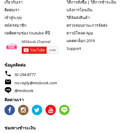
เกี่ยวกับเรา
วิธีการสั่งซื้อ
|
วิธีการชำระเงิน
ติดต่อเรา
แจ้งการโอนเงิน
เข้าสู่ระบบ
วิธีจัดส่งสินค้า
สมัครสมาชิก
ตรวจสอบถานะการจัดส่ง
กดติดตามช่อง Youtube ที่นี่
ดาวน์โหลด App
แคตตาล็อก 2019
Support
ข้อมูลติดต่อ
phone
02-294-8777
mail
no-reply@misbook.com
@misbook
ติดตามเรา
ช่องทางชำระเงิน