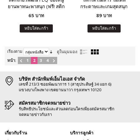
ยานพาหนะพาสนุก (ฟรี! สติก
กระดาษและเกมสุดสนุก
เกอร์กว่า 100 ชิ้น ในเล่ม)
65 บาท
89 บาท
หยิบใส่ตะกร้า
หยิบใส่ตะกร้า
เรียงตาม
ดูในมุมมอง:
หน้า:
1
2
3
4
บริษัท สำนักพิมพ์เอ็มไอเอส จำกัด
เลขที่ 213/3 ซอยพัฒนาการ 1 (สาธุประดิษฐ์ 34 แยก 6)
แขวงบางโพงพาง เขตยานนาวา กรุงเทพฯ 10120
สมัครสมาชิกจดหมายข่าว
รับสิทธิประโยชน์และส่วนลดก่อนใครเพียงสมัครสมาชิก
จดหมายข่าวกับเรา
เกี่ยวกับร้าน
บริการลูกค้า