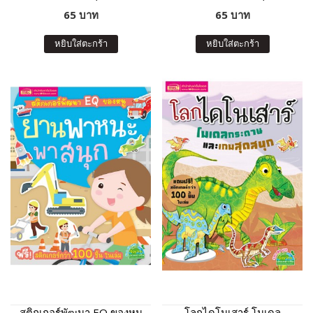
เกอร์กว่า 100 ชิ้น ในเล่ม)
กเกอร์กว่า 100 ชิ้น ในเล่ม)
65 บาท
65 บาท
หยิบใส่ตะกร้า
หยิบใส่ตะกร้า
สติกเกอร์พัฒนา EQ ของหนู
โลกไดโนเสาร์ โมเดล