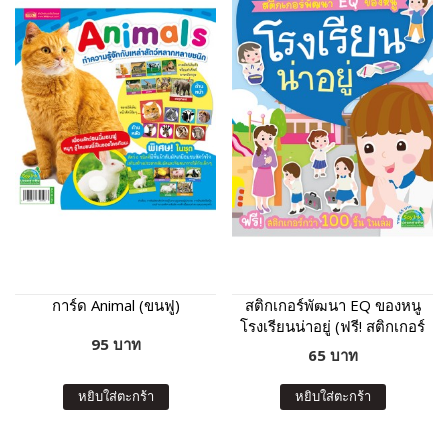
การ์ด Animal (ขนฟู)
สติกเกอร์พัฒนา EQ ของหนู
โรงเรียนน่าอยู่ (ฟรี! สติกเกอร์
95 บาท
กว่า 100 ชิ้น ในเล่ม)
65 บาท
หยิบใส่ตะกร้า
หยิบใส่ตะกร้า