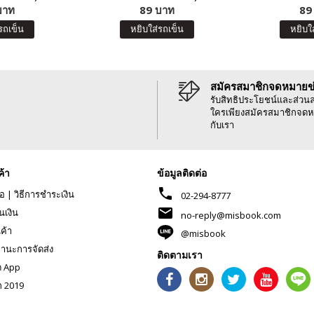
บาท
89 บาท
89
รถเข็น
หยิบใส่รถเข็น
หยิบใ
สมัครสมาชิกจดหมายข
รับสิทธิประโยชน์และส่วน
ใครเพียงสมัครสมาชิกจดห
กับเรา
ค้า
ข้อมูลติดต่อ
phone
้อ
|
วิธีการชำระเงิน
02-294-8777
mail
นเงิน
no-reply@misbook.com
นค้า
@misbook
านะการจัดส่ง
ติดตามเรา
ด App
ก 2019