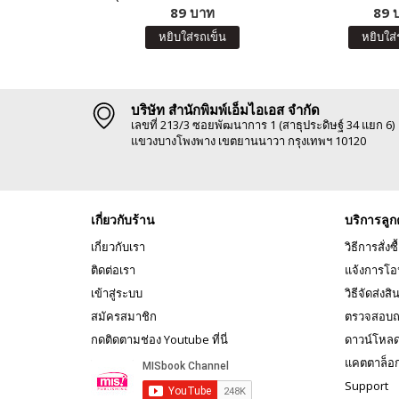
89 บาท
ชิ้น)
89 
หยิบใส่รถเข็น
หยิบใส่
บริษัท สำนักพิมพ์เอ็มไอเอส จำกัด
เลขที่ 213/3 ซอยพัฒนาการ 1 (สาธุประดิษฐ์ 34 แยก 6)
แขวงบางโพงพาง เขตยานนาวา กรุงเทพฯ 10120
เกี่ยวกับร้าน
บริการลูก
เกี่ยวกับเรา
วิธีการสั่งซื
ติดต่อเรา
แจ้งการโอ
เข้าสู่ระบบ
วิธีจัดส่งสิ
สมัครสมาชิก
ตรวจสอบถ
กดติดตามช่อง Youtube ที่นี่
ดาวน์โหล
แคตตาล็อ
Support