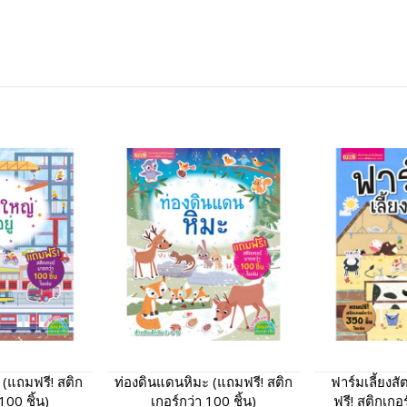
่ (แถมฟรี! สติก
ท่องดินแดนหิมะ (แถมฟรี! สติก
ฟาร์มเลี้ยงส
100 ชิ้น)
เกอร์กว่า 100 ชิ้น)
ฟรี! สติกเกอร