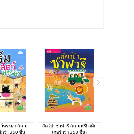
ัตว์หรรษา (แถม
สัตว์ป่าซาฟารี (แถมฟรี! สติก
เปิดความล
์กว่า 350 ชิ้น)
เกอร์กว่า 350 ชิ้น)
ฟรี! สติกเกอ