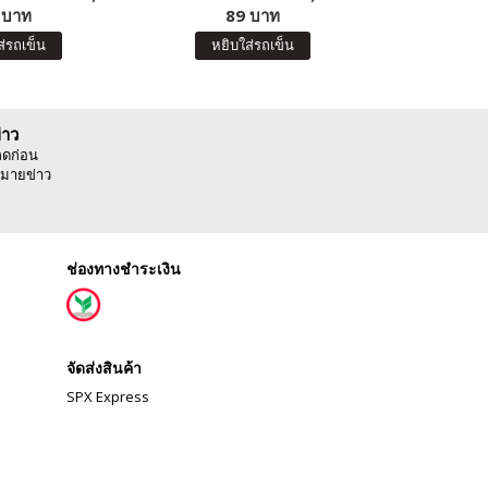
 บาท
89 บาท
8
ส่รถเข็น
หยิบใส่รถเข็น
หยิบ
่าว
ลดก่อน
มายข่าว
ช่องทางชำระเงิน
จัดส่งสินค้า
SPX Express