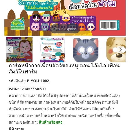
Tap to expand
การ์ดหน้ากากเพื่อนสัตว์ของหนู ตอน โอ๊ะโอ เพื่อน
สัตว์ในฟาร์ม
รหัสสินค้า:
P-YOU-1002
ISBN:
1294877740537
หน้ากากของเหล่าสัตว์ตัวโต มีรูปทรงตามลักษณะใบหน้าของสัตว์แต่ละ
ชนิด สีสันสวยงาม ขนาดพอเหมาะพอดีกับใบหน้าของเด็กๆ ด้านหลังมี
คำศัพท์ 3 ภาษา อังกฤษ-จีน-ไทย มีคำอ่านให้ชัดเจน ใช้เล่นกับเด็กๆ
ด้วยการนำมาทาบที่ใบหน้าหรือใช้เล่าประกอบนิทานหรือเรื่องที่แต่งขึ้น
สถานะของสินค้า :
สินค้าพร้อมส่ง
89 บาท