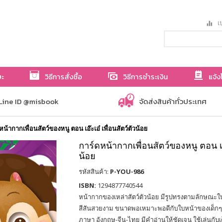
เป
ษะ
วิธีการสั่งซื้อ
วิธีการชำระเงิน
แจ้ง
Line ID @misbook
จัดส่งสินค้าทั่วประเทศ
หน้ากากเพื่อนสัตว์ของหนู ตอน เอ๊ะเอ๋ เพื่อนสัตว์ตัวน้อย
การ์ดหน้ากากเพื่อนสัตว์ของหนู ตอน เอ๊
น้อย
รหัสสินค้า:
P-YOU-986
ISBN:
1294877740544
หน้ากากของเหล่าสัตว์ตัวน้อย มีรูปทรงตามลักษณะใ
สีสันสวยงาม ขนาดพอเหมาะพอดีกับใบหน้าของเด็กๆ ด
ภาษา อังกฤษ-จีน-ไทย มีคำอ่านให้ชัดเจน ใช้เล่นกับ