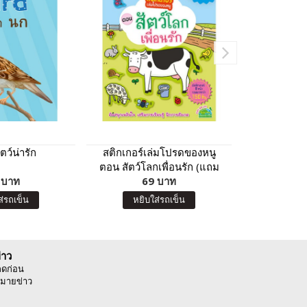
ตว์น่ารัก
สติกเกอร์เล่มโปรดของหนู
เพื่อนสัตว์แส
ตอน สัตว์โลกเพื่อนรัก (แถม
กเกอร์กว
 บาท
ฟรี! สติกเกอร์กว่า 150 ชิ้น)
69 บาท
8
ส่รถเข็น
หยิบใส่รถเข็น
หยิบ
่าว
ลดก่อน
มายข่าว