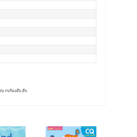
่น กบร้องอ๊บ อ๊บ