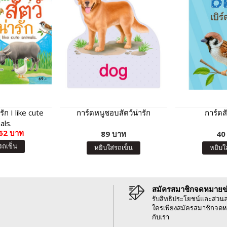
ัก I like cute
การ์ดหนูชอบสัตว์น่ารัก
การ์ดสั
als.
62 บาท
89 บาท
40
รถเข็น
หยิบใส่รถเข็น
หยิบใ
สมัครสมาชิกจดหมายข
รับสิทธิประโยชน์และส่วน
ใครเพียงสมัครสมาชิกจดห
กับเรา