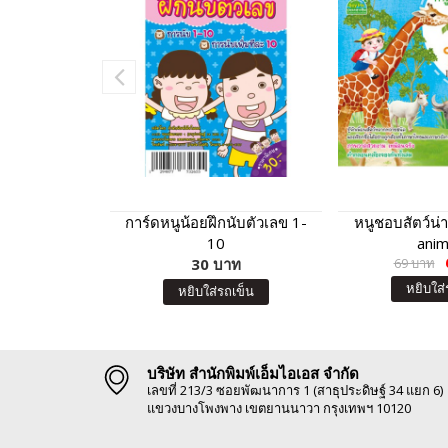
การ์ดหนูน้อยฝึกนับตัวเลข 1-
หนูชอบสัตว์น่าร
10
anim
30 บาท
69 บาท
หยิบใส่
หยิบใส่รถเข็น
บริษัท สำนักพิมพ์เอ็มไอเอส จำกัด
เลขที่ 213/3 ซอยพัฒนาการ 1 (สาธุประดิษฐ์ 34 แยก 6)
แขวงบางโพงพาง เขตยานนาวา กรุงเทพฯ 10120