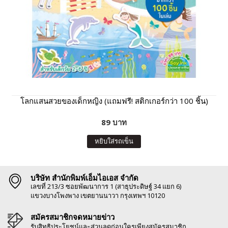
โลกแสนสวยของเด็กหญิง (แถมฟรี! สติกเกอร์กว่า 100 ชิ้น)
89 บาท
หยิบใส่รถเข็น
บริษัท สำนักพิมพ์เอ็มไอเอส จำกัด
เลขที่ 213/3 ซอยพัฒนาการ 1 (สาธุประดิษฐ์ 34 แยก 6)
แขวงบางโพงพาง เขตยานนาวา กรุงเทพฯ 10120
สมัครสมาชิกจดหมายข่าว
รับสิทธิประโยชน์และส่วนลดก่อนใครเพียงสมัครสมาชิก