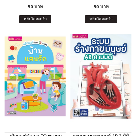
50 บาท
50 บาท
หยิบใส่ตะกร้า
หยิบใส่ตะกร้า
สติกเกอร์พัฒนา EQ ของหนู
ระบบร่างกายมนุษย์ AR 3 มิติ