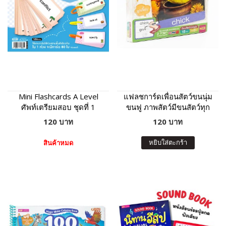
Mini Flashcards A Level
แฟลชการ์ดเพื่อนสัตว์ขนนุ่ม
ศัพท์เตรียมสอบ ชุดที่ 1
ขนฟู ภาพสัตว์มีขนสัตว์ทุก
แผ่น พร้อมคำศัพท์ 3 ภาษา
120 บาท
120 บาท
ฝึกเขียนได้
หยิบใส่ตะกร้า
สินค้าหมด