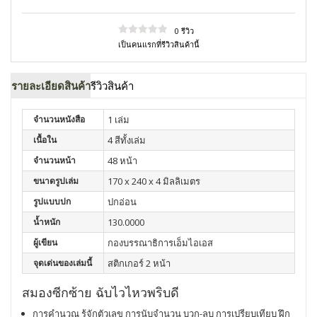
0 รีวิว
เป็นคนแรกที่รีวิวสินค้านี้
รายละเอียดสินค้า
รีวิวสินค้า
จำนวนหนังสือ
1 เล่ม
เนื้อใน
4 สีทั้งเล่ม
จำนวนหน้า
48 หน้า
ขนาดรูปเล่ม
170 x 240 x 4 มิลลิเมตร
รูปแบบปก
ปกอ่อน
น้ำหนัก
130.0000
ผู้เขียน
กองบรรณาธิการเอ็มไอเอส
จุดเด่นของเล่มนี้
สติกเกอร์ 2 หน้า
สมองซีกซ้าย ฉับไวไหวพริบดี
การคำนวณ รู้จักตัวเลข การนับจำนวน บวก-ลบ การเปรียบเทียบ ฝึก