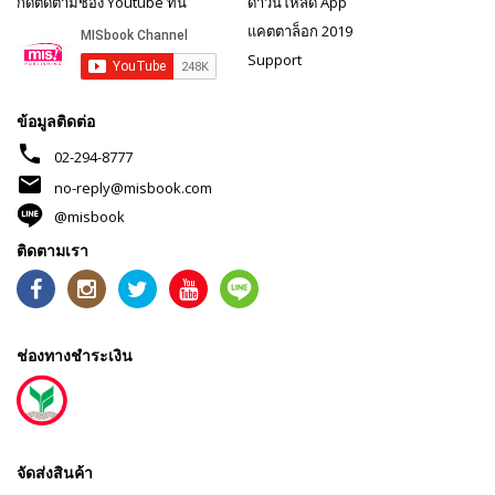
กดติดตามช่อง Youtube ที่นี่
ดาวน์โหลด App
แคตตาล็อก 2019
Support
ข้อมูลติดต่อ
phone
02-294-8777
mail
no-reply@misbook.com
@misbook
ติดตามเรา
ช่องทางชำระเงิน
จัดส่งสินค้า