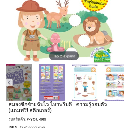
Tap to expand
สมองซีกซ้ายฉับไว ไหวพริบดี : ความรู้รอบตัว
(แถมฟรี! สติกเกอร์)
รหัสสินค้า:
P-YOU-909
ISBN:
1294877739692