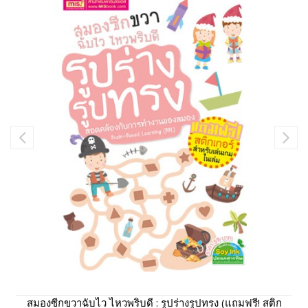
สมองซีกขวาฉับไว ไหวพริบดี : รูปร่างรูปทรง (แถมฟรี! สติก