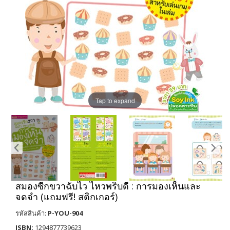
Tap to expand
สมองซีกขวาฉับไว ไหวพริบดี : การมองเห็นและ
จดจำ (แถมฟรี! สติกเกอร์)
รหัสสินค้า:
P-YOU-904
ISBN:
1294877739623