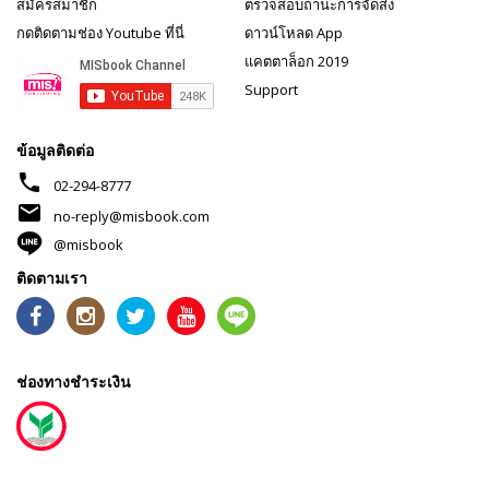
สมัครสมาชิก
ตรวจสอบถานะการจัดส่ง
กดติดตามช่อง Youtube ที่นี่
ดาวน์โหลด App
แคตตาล็อก 2019
Support
ข้อมูลติดต่อ
phone
02-294-8777
mail
no-reply@misbook.com
@misbook
ติดตามเรา
ช่องทางชำระเงิน