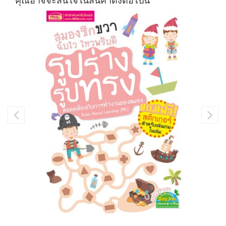
คุณอาจจะสนใจในสินค้าดังต่อไปนี้