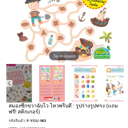
Tap to expand
สมองซีกขวาฉับไว ไหวพริบดี : รูปร่างรูปทรง (แถม
ฟรี! สติกเกอร์)
รหัสสินค้า:
P-YOU-903