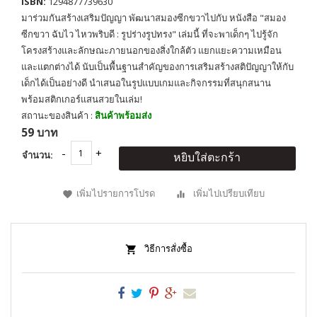
ISBN:
1294877739630
มาร่วมกันสร้างเสริมปัญญา พัฒนาสมองซีกขวาไปกับ หนังสือ "สมอง
ซีกขวา ฉับไว ไหวพริบดี : รูปร่างรูปทรง" เล่มนี้ ที่จะพาเด็กๆ ไปรู้จัก
โครงสร้างและลักษณะภายนอกของสิ่งใกล้ตัว แยกแยะความเหมือน
และแตกต่างได้ นับเป็นพื้นฐานสำคัญของการเสริมสร้างสติปัญญาให้กับ
เด็กได้เป็นอย่างดี นำเสนอในรูปแบบเกมและกิจกรรมที่สนุกสนาน
พร้อมสติกเกอร์แสนสวยในเล่ม!
สถานะของสินค้า :
สินค้าพร้อมส่ง
59 บาท
จำนวน:
หยิบใส่ตะกร้า
เพิ่มไปรายการโปรด
เพิ่มไปเปรียบเทียบ
วิธีการสั่งซื้อ