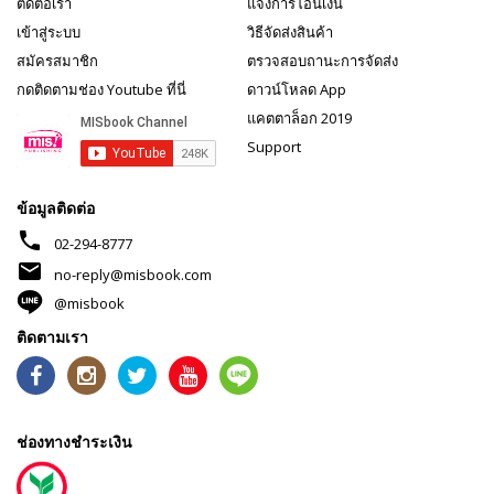
ติดต่อเรา
แจ้งการโอนเงิน
เข้าสู่ระบบ
วิธีจัดส่งสินค้า
สมัครสมาชิก
ตรวจสอบถานะการจัดส่ง
กดติดตามช่อง Youtube ที่นี่
ดาวน์โหลด App
แคตตาล็อก 2019
Support
ข้อมูลติดต่อ
phone
02-294-8777
mail
no-reply@misbook.com
@misbook
ติดตามเรา
ช่องทางชำระเงิน