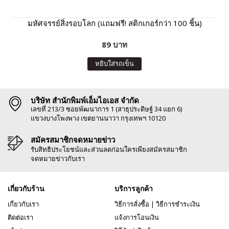
มหัศจรรย์สิ่งรอบโลก (แถมฟรี! สติกเกอร์กว่า 100 ชิ้น)
89 บาท
หยิบใส่รถเข็น
บริษัท สำนักพิมพ์เอ็มไอเอส จำกัด
เลขที่ 213/3 ซอยพัฒนาการ 1 (สาธุประดิษฐ์ 34 แยก 6)
แขวงบางโพงพาง เขตยานนาวา กรุงเทพฯ 10120
สมัครสมาชิกจดหมายข่าว
รับสิทธิประโยชน์และส่วนลดก่อนใครเพียงสมัครสมาชิก
จดหมายข่าวกับเรา
เกี่ยวกับร้าน
บริการลูกค้า
เกี่ยวกับเรา
วิธีการสั่งซื้อ
|
วิธีการชำระเงิน
ติดต่อเรา
แจ้งการโอนเงิน