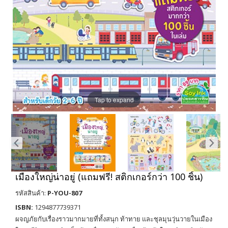
Tap to expand
เมืองใหญ่น่าอยู่ (แถมฟรี! สติกเกอร์กว่า 100 ชิ้น)
รหัสสินค้า:
P-YOU-807
ISBN:
1294877739371
ผจญภัยกับเรื่องราวมากมายที่ทั้งสนุก ท้าทาย และชุลมุนวุ่นวายในเมือง