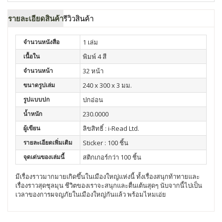
รายละเอียดสินค้า
รีวิวสินค้า
จำนวนหนังสือ
1 เล่ม
เนื้อใน
พิมพ์ 4 สี
จำนวนหน้า
32 หน้า
ขนาดรูปเล่ม
240 x 300 x 3 มม.
รูปแบบปก
ปกอ่อน
น้ำหนัก
230.0000
ผู้เขียน
ลิขสิทธิ์ : i-Read Ltd.
รายละเอียดเพิ่มเติม
Sticker : 100 ชิ้น
จุดเด่นของเล่มนี้
สติกเกอร์กว่า 100 ชิ้น
มีเรื่องราวมากมายเกิดขึ้นในเมืองใหญ่แห่งนี้ ทั้งเรื่องสนุกท้าทายและ
เรื่องราวสุดชุลมุน ชีวิตของเราจะสนุกและตื่นเต้นสุดๆ นับจากนี้ไปเป็น
เวลาของการผจญภัยในเมืองใหญ่กันแล้ว พร้อมไหมเอ่ย