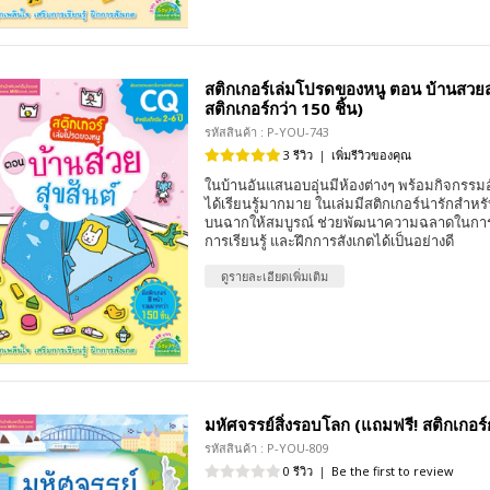
สติกเกอร์เล่มโปรดของหนู ตอน บ้านสวยสุ
สติกเกอร์กว่า 150 ชิ้น)
รหัสสินค้า : P-YOU-743
3 รีวิว
|
เพิ่มรีวิวของคุณ
ในบ้านอันแสนอบอุ่นมีห้องต่างๆ พร้อมกิจกรรม
ได้เรียนรู้มากมาย ในเล่มมีสติกเกอร์น่ารักสำหร
บนฉากให้สมบูรณ์ ช่วยพัฒนาความฉลาดในการคิ
การเรียนรู้ และฝึกการสังเกตได้เป็นอย่างดี
ดูรายละเอียดเพิ่มเติม
มหัศจรรย์สิ่งรอบโลก (แถมฟรี! สติกเกอร์ก
รหัสสินค้า : P-YOU-809
0 รีวิว
|
Be the first to review