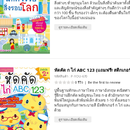
สิ่งต่างๆ ทั่วทุกมุมโลก ล้วนเป็นสิ่งที่น่าค้นหาทั้งส
และสัญลักษณ์ของสิ่งสำคัญต่างๆ กันดีกว่า แล้ว
กว่า 100 ชิ้น รับรองว่า เด็กๆ จะต้องตื่นตาตื่น
ของโลกใบนี้อย่างแน่นอน
ดูรายละเอียดเพิ่มเติม
หัดคัด ก ไก่ ABC 123 (แถมฟรี! สติกเกอร
รหัสสินค้า : P-YOU-670
0 รีวิว
|
Be the first to review
ปูพื้นฐานทักษะภาษาไทย ภาษาอังกฤษ คณิตศาสตร
รู้ฝึกอ่านฝึกคัด พยัญชนะไทย ก-ฮ ตัวอักษรภาษาอ
พิมพ์ใหญ่และตัวพิมพ์เล็ก ตัวเลข 1-10 ทั้งเลข
พร้อมสนุกกับภาพระบายสี มีสติกเกอร์ ก ไก่ แ
ด้วย
ดูรายละเอียดเพิ่มเติม