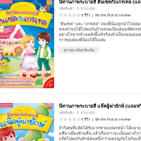
นิทานภาพระบายสี ฮันเซลกับเกรเทล (แถม
รหัสสินค้า : P-YOU-654
0 รีวิว
|
Be the first to review
"ฮันเซล" และ "เกรเทล" สองพี่น้องถูกนำไปปล่อยทิ้
หลงป่าจนได้ไปพบกับบ้านขนมปังแสนมหัศจรรย์ 
อย่างไรหากบ้านหลังนี้แท้จริงแล้วเป็นจองแม่มดใ
ราวของสองพี่น้องได้ในเล่ม
ดูรายละเอียดเพิ่มเติม
นิทานภาพระบายสี แจ๊คผู้ฆ่ายักษ์ (แถมฟรี
รหัสสินค้า : P-YOU-653
0 รีวิว
|
Be the first to review
ถั่ววิเศษที่แจ๊คได้รับจากชายแปลกหน้า ได้กลาย
มหึมาเพียงข้ามคืน แล้วเรื่องราวจะเป็นอย่างไร 
แจ๊คไปพบกับยักษ์ตนหนึ่ง! ร่วมผจญภัยไปกับแจ