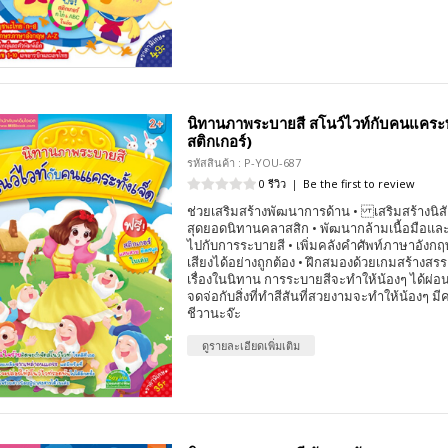
นิทานภาพระบายสี สโนว์ไวท์กับคนแคระทั
สติกเกอร์)
รหัสสินค้า : P-YOU-687
0 รีวิว
|
Be the first to review
ช่วยเสริมสร้างพัฒนาการด้าน • เสริมสร้างนิส
สุดยอดนิทานคลาสสิก • พัฒนากล้ามเนื้อมือแล
ไปกับการระบายสี • เพิ่มคลังคำศัพท์ภาษาอังก
เสียงได้อย่างถูกต้อง • ฝึกสมองด้วยเกมสร้างสร
เรื่องในนิทาน การระบายสีจะทำให้น้องๆ ได้ผ่
จดจ่อกับสิ่งที่ทำสีสันที่สวยงามจะทำให้น้องๆ ม
ชีวานะจ๊ะ
ดูรายละเอียดเพิ่มเติม