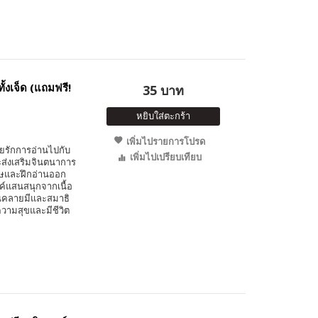
้งเจ็ด (แถมฟรี!
35 บาท
หยิบใส่ตะกร้า
เพิ่มไปรายการโปรด
ัยรักการอ่านไปกับ
เพิ่มไปเปรียบเทียบ
ะส่งเสริมจินตนาการ
ฤษและฝึกอ่านออก
รค์แสนสนุกจากเนื้อ
อนคลายมีและสมาธิ
ีความสุขและมีชีวิต