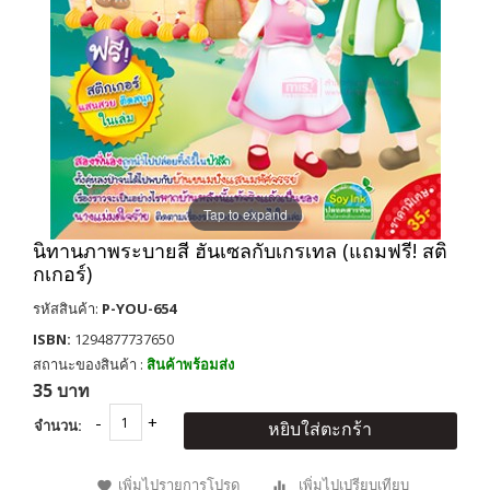
Tap to expand
นิทานภาพระบายสี ฮันเซลกับเกรเทล (แถมฟรี! สติ
กเกอร์)
รหัสสินค้า:
P-YOU-654
ISBN:
1294877737650
สถานะของสินค้า :
สินค้าพร้อมส่ง
35 บาท
จำนวน:
หยิบใส่ตะกร้า
เพิ่มไปรายการโปรด
เพิ่มไปเปรียบเทียบ