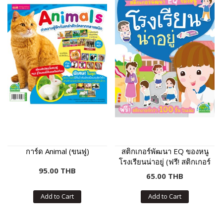
การ์ด Animal (ขนฟู)
สติกเกอร์พัฒนา EQ ของหนู
โรงเรียนน่าอยู่ (ฟรี! สติกเกอร์
95.00 THB
กว่า 100 ชิ้น ในเล่ม)
65.00 THB
Add to Cart
Add to Cart