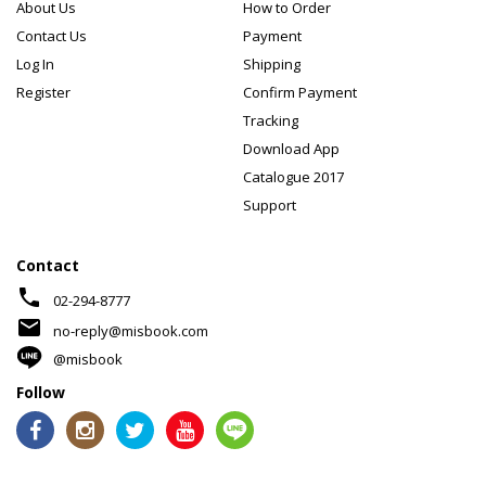
About Us
How to Order
Contact Us
Payment
Log In
Shipping
Register
Confirm Payment
Tracking
Download App
Catalogue 2017
Support
Contact
phone
02-294-8777
mail
no-reply@misbook.com
@misbook
Follow