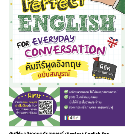
คัมภีร์พูดอังกฤษฉบับสมบูรณ์ (Perfect English for