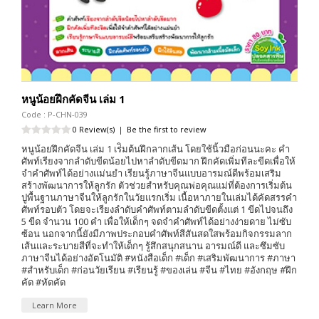
หนูน้อยฝึกคัดจีน เล่ม 1
Code : P-CHN-039
0 Review(s)
|
Be the first to review
หนูน้อยฝึกคัดจีน เล่ม 1 เร่ิมต้นฝึกลากเส้น โดยใช้นิ้วมือก่อนนะคะ คำ
ศัพท์เรียงจากลำดับขีดน้อยไปหาลำดับขีดมาก ฝึกคัดเพิ่มทีละขีดเพื่อให้
จำคำศัพท์ได้อย่างแม่นยำ เรียนรู้ภาษาจีนแบบอารมณ์ดีพร้อมเสริม
สร้างพัฒนาการให้ลูกรัก ตัวช่วยสำหรับคุณพ่อคุณแม่ที่ต้องการเริ่มต้น
ปูพื้นฐานภาษาจีนให้ลูกรักในวัยแรกเริ่ม เนื้อหาภายในเล่มได้คัดสรรคำ
ศัพท์รอบตัว โดยจะเรียงลำดับคำศัพท์ตามลำดับขีดตั้งแต่ 1 ขีดไปจนถึง
5 ขีด จำนวน 100 คำ เพื่อให้เด็กๆ จดจำคำศัพท์ได้อย่างง่ายดาย ไม่ซับ
ซ้อน นอกจากนี้ยังมีภาพประกอบคำศัพท์สีสันสดใสพร้อมกิจกรรมลาก
เส้นและระบายสีที่จะทำให้เด็กๆ รู้สึกสนุกสนาน อารมณ์ดี และซึมซับ
ภาษาจีนได้อย่างอัตโนมัติ #หนังสือเด็ก #เด็ก #เสริมพัฒนาการ #ภาษา
#สำหรับเด็ก #ก่อนวัยเรียน #เรียนรู้ #ของเล่น #จีน #ไทย #อังกฤษ #ฝึก
คัด #หัดคัด
Learn More