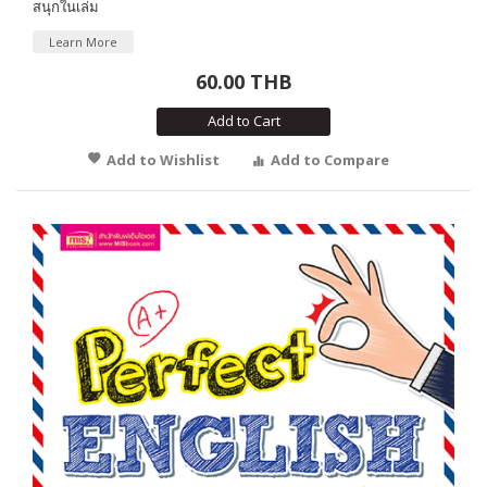
สนุกในเล่ม
Learn More
60.00 THB
Add to Cart
Add to Wishlist
Add to Compare