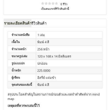
0 รีวิว
เป็นคนแรกที่รีวิวสินค้านี้
รายละเอียดสินค้า
รีวิวสินค้า
จำนวนหนังสือ
1 เล่ม
เนื้อใน
พิมพ์ 4 สี
จำนวนหน้า
256 หน้า
ขนาดรูปเล่ม
120 x 168 x 14 มิลลิเมตร
รูปแบบปก
ปกอ่อน
น้ำหนัก
225.0000
ผู้เขียน
อิสรีย์ แจ่มขำ
จุดเด่นของเล่มนี้
พิมพ์ 4 สี
สรุปประโยคสำคัญในสถานการณ์รอบตัวและจดจำคำศัพท์จาก mind
map
เหตุผลที่ควรพกเล่มนี้ไว้