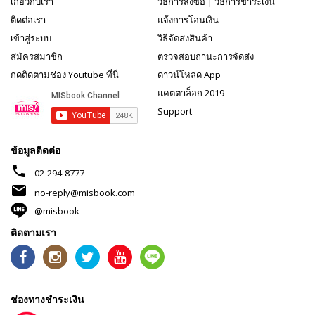
เกี่ยวกับเรา
วิธีการสั่งซื้อ
|
วิธีการชำระเงิน
ติดต่อเรา
แจ้งการโอนเงิน
เข้าสู่ระบบ
วิธีจัดส่งสินค้า
สมัครสมาชิก
ตรวจสอบถานะการจัดส่ง
กดติดตามช่อง Youtube ที่นี่
ดาวน์โหลด App
แคตตาล็อก 2019
Support
ข้อมูลติดต่อ
phone
02-294-8777
mail
no-reply@misbook.com
@misbook
ติดตามเรา
ช่องทางชำระเงิน