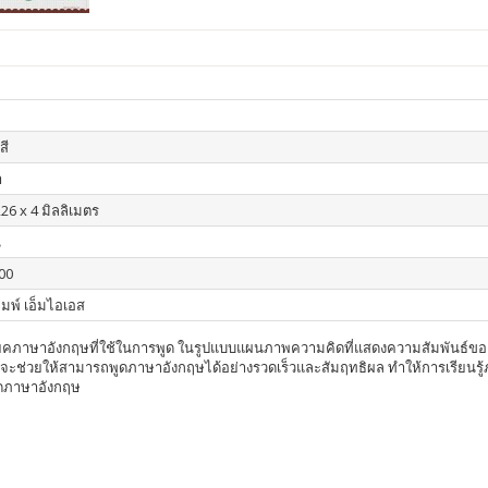
สี
า
26 x 4 มิลลิเมตร
น
00
ิมพ์ เอ็มไอเอส
ยคภาษาอังกฤษที่ใช้ในการพูด ในรูปแบบแผนภาพความคิดที่แสดงความสัมพันธ์ของข
ี่จะช่วยให้สามารถพูดภาษาอังกฤษได้อย่างรวดเร็วและสัมฤทธิผล ทำให้การเรียนรู้ภาษ
ูดภาษาอังกฤษ