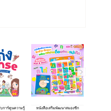
ับการ์ตูนความรู้
หนังสือเสริมพัฒนาสมองซีก
ทำไมเด็ก