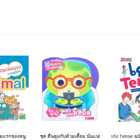
ล่มแรกของหนู
ชุด ตื่นตูมกับต้วมเตี้ยม นั่นแน่!
เก่ง Tense ฉบ