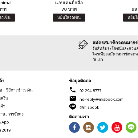
animal
แอบเล่นมือถือ
บาท
70 บาท
99
รถเข็น
หยิบใส่รถเข็น
หยิบใ
สมัครสมาชิกจดหมายข
รับสิทธิประโยชน์และส่วน
ใครเพียงสมัครสมาชิกจดห
กับเรา
ค้า
ข้อมูลติดต่อ
phone
้อ
|
วิธีการชำระเงิน
02-294-8777
mail
นเงิน
no-reply@misbook.com
นค้า
@misbook
านะการจัดส่ง
ติดตามเรา
ด App
ก 2019