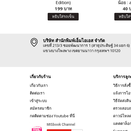
Edition)
น้อย : 
199 บาท
40 
หยิบใส่รถเข็น
หยิบใส่
บริษัท สำนักพิมพ์เอ็มไอเอส จำกัด
เลขที่ 213/3 ซอยพัฒนาการ 1 (สาธุประดิษฐ์ 34 แยก 6)
แขวงบางโพงพาง เขตยานนาวา กรุงเทพฯ 10120
เกี่ยวกับร้าน
บริการลูก
เกี่ยวกับเรา
วิธีการสั่งซื
ติดต่อเรา
แจ้งการโอ
เข้าสู่ระบบ
วิธีจัดส่งสิ
สมัครสมาชิก
ตรวจสอบถ
กดติดตามช่อง Youtube ที่นี่
ดาวน์โหล
แคตตาล็อ