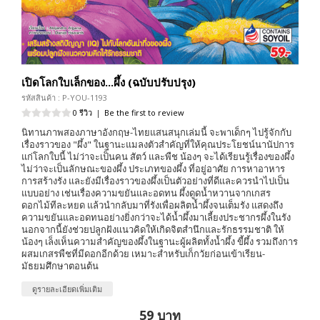
เปิดโลกใบเล็กของ...ผึ้ง (ฉบับปรับปรุง)
รหัสสินค้า : P-YOU-1193
0 รีวิว
|
Be the first to review
นิทานภาพสองภาษาอังกฤษ-ไทยแสนสนุกเล่มนี้ จะพาเด็กๆ ไปรู้จักกับ
เรื่องราวของ "ผึ้ง" ในฐานะแมลงตัวสำคัญที่ให้คุณประโยชน์นานัปการ
แก่โลกใบนี้ ไม่ว่าจะเป็นคน สัตว์ และพืช น้องๆ จะได้เรียนรู้เรื่องของผึ้ง
ไม่ว่าจะเป็นลักษณะของผึ้ง ประเภทของผึ้ง ที่อยู่อาศัย การหาอาหาร
การสร้างรัง และยังมีเรื่องราวของผึ้งเป็นตัวอย่างที่ดีและควรนำไปเป็น
แบบอย่าง เช่นเรื่องความขยันและอดทน ผึ้งดูดน้ำหวานจากเกสร
ดอกไม้ทีละหยด แล้วนำกลับมาที่รังเพื่อผลิตน้ำผึ้งจนเต็มรัง แสดงถึง
ความขยันและอดทนอย่างยิ่งกว่าจะได้น้ำผึ้งมาเลี้ยงประชากรผึ้งในรัง
นอกจากนี้ยังช่วยปลูกฝังแนวคิดให้เกิดจิตสำนึกและรักธรรมชาติ ให้
น้องๆ เล็งเห็นความสำคัญของผึ้งในฐานะผู้ผลิตทั้งน้ำผึ้ง ขี้ผึ้ง รวมถึงการ
ผสมเกสรพืชที่มีดอกอีกด้วย เหมาะสำหรับเก็กวัยก่อนเข้าเรียน-
มัธยมศึกษาตอนต้น
ดูรายละเอียดเพิ่มเติม
59 บาท