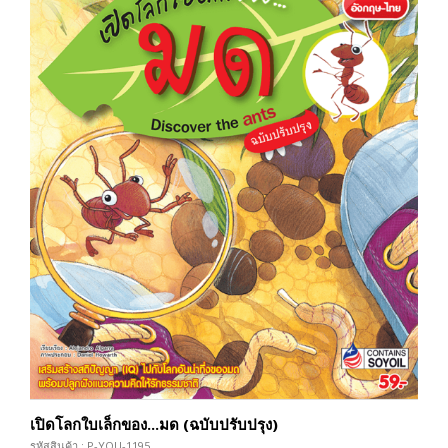
เปิดโลกใบเล็กของ...มด (ฉบับปรับปรุง)
รหัสสินค้า : P-YOU-1195