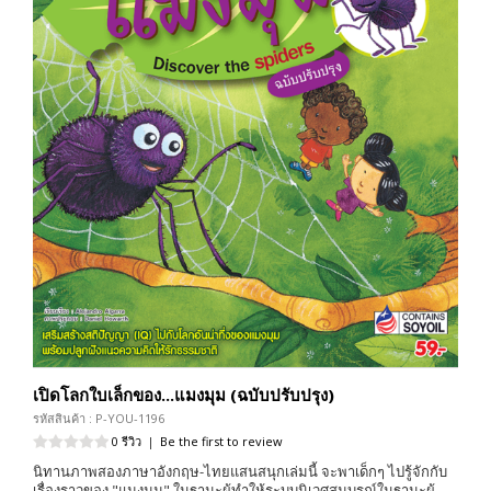
เปิดโลกใบเล็กของ...แมงมุม (ฉบับปรับปรุง)
รหัสสินค้า : P-YOU-1196
0 รีวิว
|
Be the first to review
นิทานภาพสองภาษาอังกฤษ-ไทยแสนสนุกเล่มนี้ จะพาเด็กๆ ไปรู้จักกับ
เรื่องราวของ "แมงมุม" ในฐานะผู้ทำให้ระบบนิเวศสมบูรณ์ในฐานะผู้