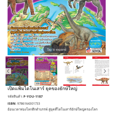
Tap to expand
เปิดแฟ้มไดโนเสาร์ ยุคของยักษ์ใหญ่
รหัสสินค้า:
P-YOU-1187
ISBN:
9786164301733
ย้อนเวลาท่องโลกดึกดำบรรพ์ สู่ยุคที่ไดโนเสาร์ยักษ์ใหญ่ครองโลก