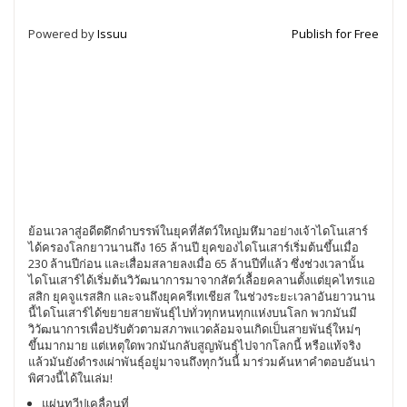
Powered by
Issuu
Publish for Free
ย้อนเวลาสู่อดีตดึกดำบรรพ์ในยุคที่สัตว์ใหญ่มหึมาอย่างเจ้าไดโนเสาร์
ได้ครองโลกยาวนานถึง 165 ล้านปี ยุคของไดโนเสาร์เริ่มต้นขึ้นเมื่อ
230 ล้านปีก่อน และเสื่อมสลายลงเมื่อ 65 ล้านปีที่แล้ว ซึ่งช่วงเวลานั้น
ไดโนเสาร์ได้เริ่มต้นวิวัฒนาการมาจากสัตว์เลื้อยคลานตั้งแต่ยุคไทรแอ
สสิก ยุคจูแรสสิก และจนถึงยุคครีเทเชียส ในช่วงระยะเวลาอันยาวนาน
นี้ไดโนเสาร์ได้ขยายสายพันธุ์ไปทั่วทุกหนทุกแห่งบนโลก พวกมันมี
วิวัฒนาการเพื่อปรับตัวตามสภาพแวดล้อมจนเกิดเป็นสายพันธุ์ใหม่ๆ
ขึ้นมากมาย แต่เหตุใดพวกมันกลับสูญพันธุ์ไปจากโลกนี้ หรือแท้จริง
แล้วมันยังดำรงเผ่าพันธุ์อยู่มาจนถึงทุกวันนี้ มาร่วมค้นหาคำตอบอันน่า
พิศวงนี้ได้ในเล่ม!
แผ่นทวีปเคลื่อนที่