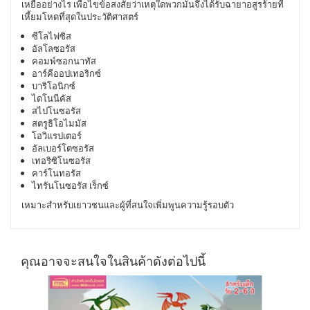
เหยื่ออย่างไร เพื่อไขข้อสงสัยว่าเหตุใดพวกมันจึงได้รับฉายาอสูรร้ายที่
เหี้ยมโหดที่สุดในประวัติศาสตร์
ซีโลไฟซิส
อัลโลซอรัส
คอมพ์ซอกนาทัส
อาร์คีออปเทอริกซ์
บาริโอนิกซ์
ไดโนนีคัส
สไปโนซอรัส
สตรูธิโอไมมัส
โอวิแรปเตอร์
อัลเบอร์โตซอรัส
เทอริซิโนซอรัส
คาร์โนทอรัส
ไทรันโนซอรัส เร็กซ์
เหมาะสำหรับเยาวชนและผู้ที่สนใจเพิ่มพูนความรู้รอบตัว
คุณอาจจะสนใจในสินค้าดังต่อไปนี้