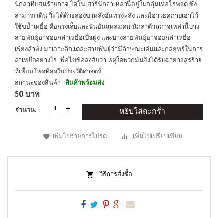
นักล่าที่แสนร้ายกาจ ไดโนเสาร์นักล่าเหล่านี้อยู่ในกลุ่มเทอโรพอด ซึ่ง
สามารถเดิน วิ่ง ได้ด้วยสองขาหลังอันทรงพลัง และมีอาวุธคู่กายเอาไว้
ใช้ขย้ำเหยื่อ คือกรงเล็บและฟันอันแหลมคม นักล่าตัวฉกาจเหล่านี้บาง
สายพันธุ์อาจออกล่าเหยื่อเป็นฝูง และบางสายพันธุ์อาจออกล่าเหยื่อ
เพียงลำพัง มาเจาะลึกแต่ละสายพันธุ์ว่ามีลักษณะเด่นและกลยุทธ์ในการ
ล่าเหยื่ออย่างไร เพื่อไขข้อสงสัยว่าเหตุใดพวกมันจึงได้รับฉายาอสูรร้าย
ที่เหี้ยมโหดที่สุดในประวัติศาสตร์
สถานะของสินค้า :
สินค้าพร้อมส่ง
50 บาท
จำนวน:
หยิบใส่ตะกร้า
เพิ่มไปรายการโปรด
เพิ่มไปเปรียบเทียบ
วิธีการสั่งซื้อ