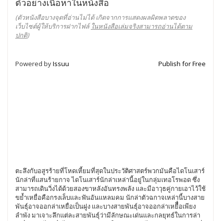
ตัวอย่างเนื้อหาในหนังสือ
(ตัวหนังสือบางจุดที่อ่านไม่ได้ เกิดจากการแสดงผลผิดพลาดของ
เว็บไซต์ผู้ให้บริการฝากไฟล์
ในหนังสือเล่มจริงสามารถอ่านได้ตาม
ปกติ
)
Powered by
Issuu
Publish for Free
ตะลึงกับอสูรร้ายที่โหดเหี้ยมที่สุดในประวัติศาสตร์พวกมันคือไดโนเสาร์
นักล่าที่แสนร้ายกาจ ไดโนเสาร์นักล่าเหล่านี้อยู่ในกลุ่มเทอโรพอด ซึ่ง
สามารถเดินวิ่งได้ด้วยสองขาหลังอันทรงพลัง และมีอาวุธคู่กายเอาไว้ใช้
ขย้ำเหยื่อคือกรงเล็บและฟันอันแหลมคม นักล่าตัวฉกาจเหล่านี้บางสาย
พันธุ์อาจออกล่าเหยื่อเป็นฝูง และบางสายพันธุ์อาจออกล่าเหยืื่อเพียง
ลำพัง มาเจาะลึกแต่ละสายพันธุ์ว่ามีลักษณะเด่นและกลยุทธ์ในการล่า