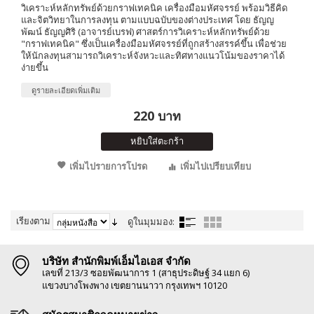
วิเคราะห์หลักทรัพย์ด้วยกราฟเทคนิค เครื่องมือมหัศจรรย์ พร้อมวิธีคิด
และจิตวิทยาในการลงทุน ตามแบบฉบับของต่างประเทศ โดย ธัญญ
พัฒน์ ธัญญศิริ (อาจารย์เบรฟ) ศาสตร์การวิเคราะห์หลักทรัพย์ด้วย
"กราฟเทคนิค" ซึ่งเป็นเครื่องมือมหัศจรรย์ที่ถูกสร้างสรรค์ขึ้น เพื่อช่วย
ให้นักลงทุนสามารถวิเคราะห์จังหวะและทิศทางแนวโน้มของราคาได้
ง่ายขึ้น
ดูรายละเอียดเพิ่มเติม
220 บาท
หยิบใส่ตะกร้า
เพิ่มไปรายการโปรด
เพิ่มไปเปรียบเทียบ
เรียงตาม
ดูในมุมมอง:
บริษัท สำนักพิมพ์เอ็มไอเอส จำกัด
เลขที่ 213/3 ซอยพัฒนาการ 1 (สาธุประดิษฐ์ 34 แยก 6)
แขวงบางโพงพาง เขตยานนาวา กรุงเทพฯ 10120