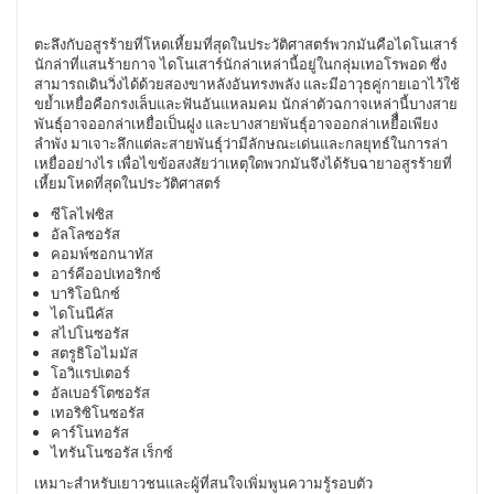
ตะลึงกับอสูรร้ายที่โหดเหี้ยมที่สุดในประวัติศาสตร์พวกมันคือไดโนเสาร์
นักล่าที่แสนร้ายกาจ ไดโนเสาร์นักล่าเหล่านี้อยู่ในกลุ่มเทอโรพอด ซึ่ง
สามารถเดินวิ่งได้ด้วยสองขาหลังอันทรงพลัง และมีอาวุธคู่กายเอาไว้ใช้
ขย้ำเหยื่อคือกรงเล็บและฟันอันแหลมคม นักล่าตัวฉกาจเหล่านี้บางสาย
พันธุ์อาจออกล่าเหยื่อเป็นฝูง และบางสายพันธุ์อาจออกล่าเหยืื่อเพียง
ลำพัง มาเจาะลึกแต่ละสายพันธุ์ว่ามีลักษณะเด่นและกลยุทธ์ในการล่า
เหยื่ออย่างไร เพื่อไขข้อสงสัยว่าเหตุใดพวกมันจึงได้รับฉายาอสูรร้ายที่
เหี้ยมโหดที่สุดในประวัติศาสตร์
ซีโลไฟซิส
อัลโลซอรัส
คอมพ์ซอกนาทัส
อาร์คีออปเทอริกซ์
บาริโอนิกซ์
ไดโนนีคัส
สไปโนซอรัส
สตรูธิโอไมมัส
โอวิแรปเตอร์
อัลเบอร์โตซอรัส
เทอริซิโนซอรัส
คาร์โนทอรัส
ไทรันโนซอรัส เร็กซ์
เหมาะสำหรับเยาวชนและผู้ที่สนใจเพิ่มพูนความรู้รอบตัว