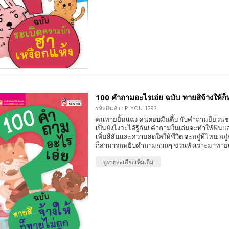
100 คำถามอะไรเอ่ย ฉบับ ทายสิจ้างให้ก
รหัสสินค้า : P-YOU-1293
คนทายยิ้มแฉ่ง คนตอบมึนตึ้บ กับคำถามยียวน
เป็นยังไงจะได้รู้กัน! คำถามในเล่มจะทำให้ฟิน
เพิ่มสีสันและความสดใสให้ชีวิต จะอยู่ที่ไหน อย
ก็สามารถหยิบคำถามกวนๆ ชวนหัวเราะมาทายเล
ดูรายละเอียดเพิ่มเติม