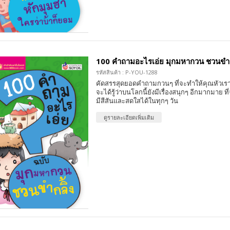
100 คำถามอะไรเอ่ย มุกมหากวน ชวนขำก
รหัสสินค้า : P-YOU-1288
คัดสรรสุดยอดคำถามกวนๆ ที่จะทำให้คุณหัวเรา
จะได้รู้ว่าบนโลกนี้ยังมีเรื่องสนุกๆ อีกมากมาย 
มีสีสันและสดใสได้ในทุกๆ วัน
ดูรายละเอียดเพิ่มเติม