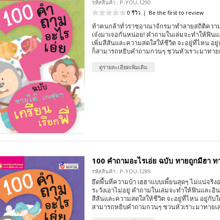
รหัสสินค้า : P-YOU-1290
0 รีวิว
|
Be the first to review
ท้าคนกล้าทั่วราชอาณาจักรมาทำลายสถิติความบ
เจ๋งมาเจอกันหน่อย! คำถามในเล่มจะทำให้ฟิน
เพิ่มสีสันและความสดใสให้ชีวิต จะอยู่ที่ไหน อย
ก็สามารถหยิบคำถามกวนๆ ชวนหัวเราะมาทายเล
ดูรายละเอียดเพิ่มเติม
100 คำถามอะไรเอ่ย ฉบับ ทายถูกมีฮา ทา
รหัสสินค้า : P-YOU-1289
ยึดพื้นที่ความบ้า เฮฮาแบบเพี้ยนสุดๆ ไม่แน่จริง
ระวังเอาไม่อยู่ คำถามในเล่มจะทำให้ฟินและอิน
สีสันและความสดใสให้ชีวิต จะอยู่ที่ไหน อยู่กับ
สามารถหยิบคำถามกวนๆ ชวนหัวเราะมาทายเล่