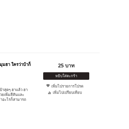
ุมฮา ใครว่าบ้าก็
25 บาท
หยิบใส่ตะกร้า
เพิ่มไปรายการโปรด
บ้าสุดๆ ฮาแล้ว ฮา
เพิ่มไปเปรียบเทียบ
ยเพิ่มสีสันและ
ือทำอะไรก็สามารถ