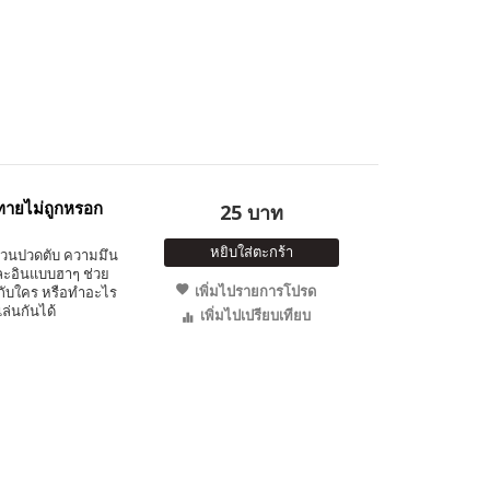
็ทายไม่ถูกหรอก
25 บาท
หยิบใส่ตะกร้า
ชวนปวดตับ ความมึน
และอินแบบฮาๆ ช่วย
เพิ่มไปรายการโปรด
ู่กับใคร หรือทำอะไร
่นกันได้
เพิ่มไปเปรียบเทียบ