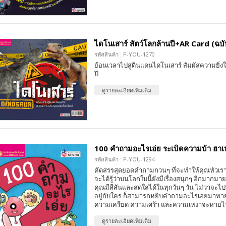
ไดโนเสาร์ สัตว์โลกล้านปี+AR Card (ฉบั
รหัสสินค้า : P-YOU-1270
ย้อนเวลาไปสู่ดินแดนไดโนเสาร์ สัมผัสความยิ่ง
ปี
ดูรายละเอียดเพิ่มเติม
100 คำถามอะไรเอ่ย ระเบิดความบ้า ฮาเห
รหัสสินค้า : P-YOU-1294
คัดสรรสุดยอดคำถามกวนๆ ที่จะทำให้คุณหัวเรา
จะได้รู้ว่าบนโลกใบนี้ยังมีเรื่องสนุกๆ อีกมากมาย
คุณมีสีสันและสดใสได้ในทุกวันๆ วัน ไม่ว่าจะไ
อยู่กับใคร ก็สามารถหยิบคำถามอะไรเอ่ยมาทายเ
ความเครียด ความเศร้า และความเหงาจะหายไ
ดูรายละเอียดเพิ่มเติม