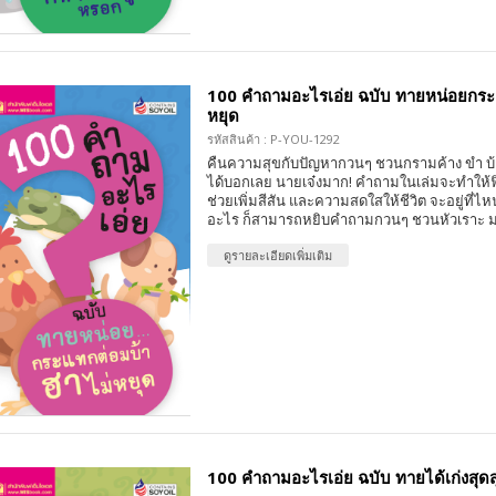
100 คำถามอะไรเอ่ย ฉบับ ทายหน่อยกระ
หยุด
รหัสสินค้า : P-YOU-1292
คืนความสุขกับปัญหากวนๆ ชวนกรามค้าง ขำ บ้า
ได้บอกเลย นายเจ๋งมาก! คำถามในเล่มจะทำให้
ช่วยเพิ่มสีสัน และความสดใสให้ชีวิต จะอยู่ที่ไห
อะไร ก็สามารถหยิบคำถามกวนๆ ชวนหัวเราะ ม
ดูรายละเอียดเพิ่มเติม
100 คำถามอะไรเอ่ย ฉบับ ทายได้เก่งสุดสุ