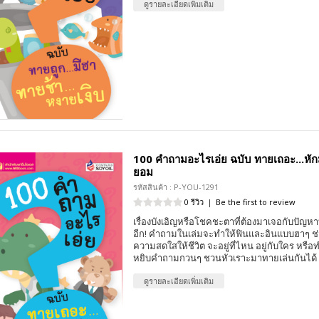
ดูรายละเอียดเพิ่มเติม
100 คำถามอะไรเอ่ย ฉบับ ทายเถอะ...หักม
ยอม
รหัสสินค้า : P-YOU-1291
0 รีวิว
|
Be the first to review
เรื่องบังเอิญหรือโชคชะตาที่ต้องมาเจอกับปัญหา
อีก! คำถามในเล่มจะทำให้ฟินและอินแบบฮาๆ ช่ว
ความสดใสให้ชีวิต จะอยู่ที่ไหน อยู่กับใคร หร
หยิบคำถามกวนๆ ชวนหัวเราะมาทายเล่นกันได้
ดูรายละเอียดเพิ่มเติม