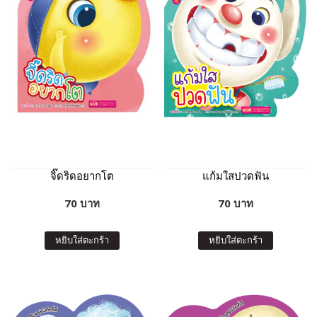
จิ๊ดริดอยากโต
แก้มใสปวดฟัน
70 บาท
70 บาท
หยิบใส่ตะกร้า
หยิบใส่ตะกร้า