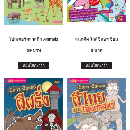
โปสเตอร์พลาสติก Animals
สนุกคิด ใกล้ชิดอาเซียน
59 บาท
0 บาท
หยิบใส่ตะกร้า
หยิบใส่ตะกร้า