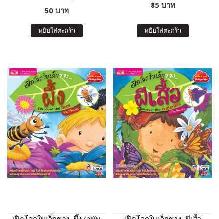
85 บาท
ปรับปรุง)
50 บาท
หยิบใส่ตะกร้า
หยิบใส่ตะกร้า
เปิดโลกใบเล็กของ...ผึ้ง (ฉบับ
เปิดโลกใบเล็กของ...ผีเสื้อ