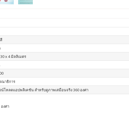
สี
า
30 x 4 มิลลิเมตร
น
00
รณาธิการ
าวน์โหลดแอปพลิเคชัน สำหรับดูภาพเสมือนจริง 360 องศา
0 องศา