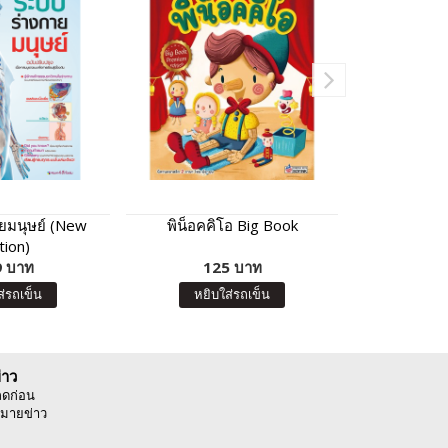
ยมนุษย์ (New
พิน็อคคิโอ Big Book
หนังสือของห
tion)
(K
 บาท
125 บาท
100 บา
หยิบ
ส่รถเข็น
หยิบใส่รถเข็น
่าว
ลดก่อน
มายข่าว