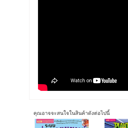
คุณอาจจะสนใจในสินค้าดังต่อไปนี้