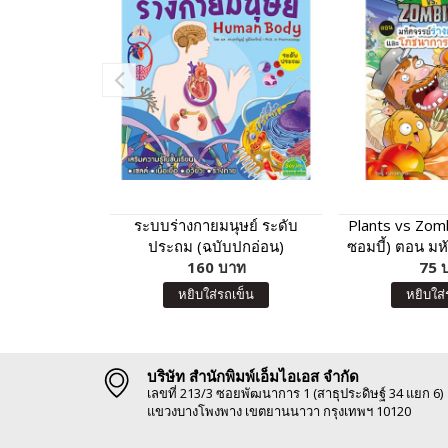
ระบบร่างกายมนุษย์ ระดับ
Plants vs Zom
ประถม (ฉบับปกอ่อน)
ซอมบี้) ตอน มห
160 บาท
ของเรา และโภ
75 
หยิบใส่รถเข็น
หยิบใส่
บริษัท สำนักพิมพ์เอ็มไอเอส จำกัด
เลขที่ 213/3 ซอยพัฒนาการ 1 (สาธุประดิษฐ์ 34 แยก 6)
แขวงบางโพงพาง เขตยานนาวา กรุงเทพฯ 10120