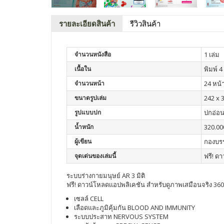
รายละเอียดสินค้า
รีวิวสินค้า
จำนวนหนังสือ
1 เล่ม
เนื้อใน
พิมพ์ 4 
จำนวนหน้า
24 หน้
ขนาดรูปเล่ม
242 x 3
รูปแบบปก
ปกอ่อ
น้ำหนัก
320.00
ผู้เขียน
กองบร
จุดเด่นของเล่มนี้
ฟรี! ด
ระบบร่างกายมนุษย์ AR 3 มิติ
ฟรี! ดาวน์โหลดแอปพลิเคชัน สำหรับดูภาพเสมือนจริง 36
เซลล์ CELL
เลือดและภูมิคุ้มกัน BLOOD AND IMMUNITY
ระบบประสาท NERVOUS SYSTEM