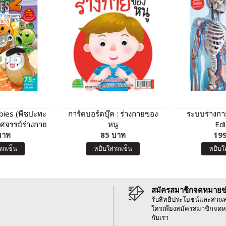
bies (พืชปะทะ
การ์ดบอร์ดบุ๊ค : ร่างกายของ
ระบบร่างกา
ัศจรรย์ร่างกาย
หนู
Edi
ชนาการน่ารู้
บาท
85 บาท
199
รถเข็น
หยิบใส่รถเข็น
หยิบใ
สมัครสมาชิกจดหมายข
รับสิทธิประโยชน์และส่วน
ใครเพียงสมัครสมาชิกจดห
กับเรา