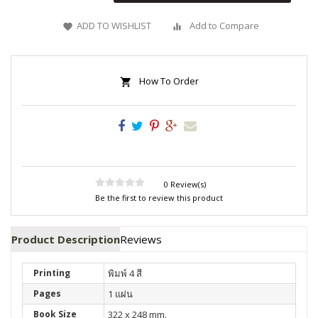
ADD TO WISHLIST
Add to Compare
How To Order
0 Review(s)
Be the first to review this product
Product Description
Reviews
Printing
พิมพ์ 4 สี
Pages
1 แผ่น
Book Size
322 x 248 mm.