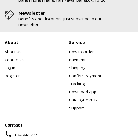
Bang Phong Phang, Yan Nawa, Bangkok, 10120
Newsletter
Benefits and discounts. Just subscribe to our
newsletter.
About
Service
About Us
How to Order
Contact Us
Payment
Log In
Shipping
Register
Confirm Payment
Tracking
Download App
Catalogue 2017
Support
Contact
phone
02-294-8777