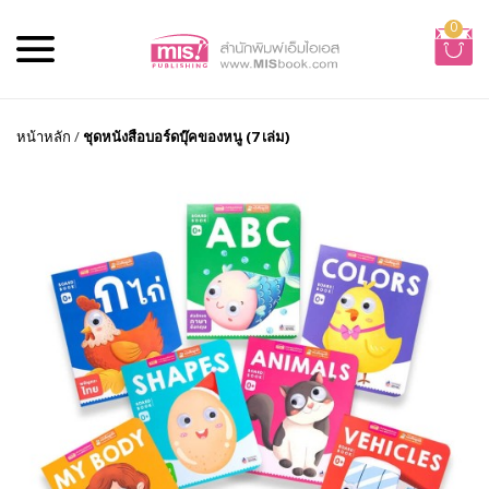
0
หน้าหลัก
/
ชุดหนังสือบอร์ดบุ๊คของหนู (7 เล่ม)