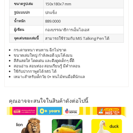
ขนาดรูปเล่ม
150x180x7 mm
รูปแบบปก
ปกแข็ง
น้ำหนัก
889.0000
ผู้เขียน
กองบรรณาธิการเอ็มไอเอส
จุดเด่นของเล่มนี้
สามารถใช้ร่วมกับ MIS Talking Pen ได้
กระดาษหนา ทนทาน ฉีกไม่ขาด
ขนาดเล่มใหญ่ กำลังพอดี มุมโค้งมน
สีสันสดใส โดดเด่น และดึงดูดเด็กๆ ดี๊ดี
สอนอ่าน สอนท่อง สอนเรียนรู้ มีคำกลอน
ใช้กับปากกาพูดได้ MIS ได้
เหมาะสำหรับเด็กวัย 0+ ทนไม้ทนมือดีนักแล
คุณอาจจะสนใจในสินค้าดังต่อไปนี้