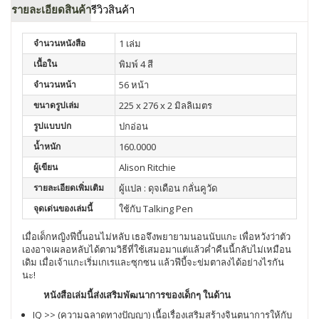
รายละเอียดสินค้า
รีวิวสินค้า
จำนวนหนังสือ
1 เล่ม
เนื้อใน
พิมพ์ 4 สี
จำนวนหน้า
56 หน้า
ขนาดรูปเล่ม
225 x 276 x 2 มิลลิเมตร
รูปแบบปก
ปกอ่อน
น้ำหนัก
160.0000
ผู้เขียน
Alison Ritchie
รายละเอียดเพิ่มเติม
ผู้แปล : ดุจเดือน กลั่นคูวัด
จุดเด่นของเล่มนี้
ใช้กับ Talking Pen
เมื่อเด็กหญิงฟีบี้นอนไม่หลับ เธอจึงพยายามนอนนับแกะ เพื่อหวังว่าตัว
เองอาจเผลอหลับได้ตามวิธีที่ใช้เสมอมาแต่แล้วค่ำคืนนี้กลับไม่เหมือน
เดิม เมื่อเจ้าแกะเริ่มเกเรและซุกซน แล้วฟีบี้จะข่มตาลงได้อย่างไรกัน
นะ!
หนังสือเล่มนี้ส่งเสริมพัฒนาการของเด็กๆ ในด้าน
IQ >> (ความฉลาดทางปัญญา) เนื้อเรื่องเสริมสร้างจินตนาการให้กับ