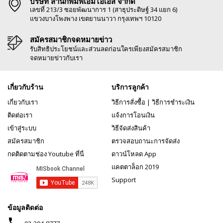
บริษัท สำนักพิมพ์เอ็มไอเอส จำกัด
เลขที่ 213/3 ซอยพัฒนาการ 1 (สาธุประดิษฐ์ 34 แยก 6)
แขวงบางโพงพาง เขตยานนาวา กรุงเทพฯ 10120
สมัครสมาชิกจดหมายข่าว
รับสิทธิประโยชน์และส่วนลดก่อนใครเพียงสมัครสมาชิก
จดหมายข่าวกับเรา
เกี่ยวกับร้าน
บริการลูกค้า
เกี่ยวกับเรา
วิธีการสั่งซื้อ
|
วิธีการชำระเงิน
ติดต่อเรา
แจ้งการโอนเงิน
เข้าสู่ระบบ
วิธีจัดส่งสินค้า
สมัครสมาชิก
ตรวจสอบถานะการจัดส่ง
กดติดตามช่อง Youtube ที่นี่
ดาวน์โหลด App
แคตตาล็อก 2019
Support
ข้อมูลติดต่อ
phone