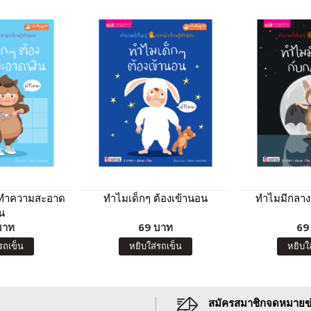
งทำความสะอาด
ทำไมเด็กๆ ต้องเข้านอน
ทำไมมีกลาง
น
บาท
69 บาท
69
รถเข็น
หยิบใส่รถเข็น
หยิบใ
สมัครสมาชิกจดหมายข