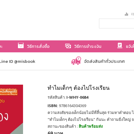
เป
ษะ
วิธีการสั่งซื้อ
วิธีการชำระเงิน
แจ้ง
Line ID @misbook
จัดส่งสินค้าทั่วประเทศ
ทำไมเด็กๆ ต้องไปโรงเรียน
รหัสสินค้า:
I-WHY-0684
ISBN:
9786164304369
ความสงสัยของเด็กน้อยไม่มีที่สิ้นสุด ร่วมหาคำตอบ ไ
"ทำไมเด็กๆ ต้องไปโรงเรียน" กันนะ คำถามยิ่งใหญ่ จา
สถานะของสินค้า :
สินค้าพร้อมส่ง
69 บาท