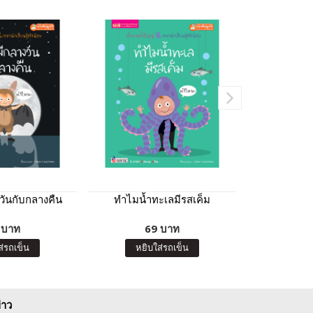
วันกับกลางคืน
ทำไมน้ำทะเลมีรสเค็ม
ทำไม
 บาท
69 บาท
6
ส่รถเข็น
หยิบใส่รถเข็น
หยิบ
่าว