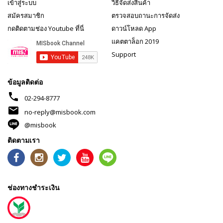
เข้าสู่ระบบ
วิธีจัดส่งสินค้า
สมัครสมาชิก
ตรวจสอบถานะการจัดส่ง
กดติดตามช่อง Youtube ที่นี่
ดาวน์โหลด App
แคตตาล็อก 2019
Support
ข้อมูลติดต่อ
phone
02-294-8777
mail
no-reply@misbook.com
@misbook
ติดตามเรา
ช่องทางชำระเงิน