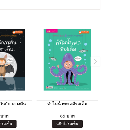
วันกับกลางคืน
ทำไมน้ำทะเลมีรสเค็ม
ทำไม
 บาท
69 บาท
6
ส่รถเข็น
หยิบใส่รถเข็น
หยิบ