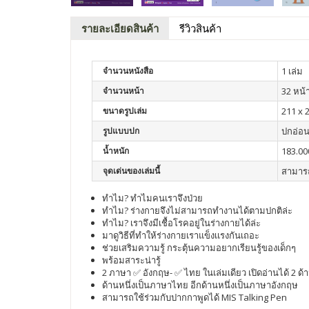
รายละเอียดสินค้า
รีวิวสินค้า
จำนวนหนังสือ
1 เล่ม
จำนวนหน้า
32 หน้
ขนาดรูปเล่ม
211 x 
รูปแบบปก
ปกอ่อ
น้ำหนัก
183.00
จุดเด่นของเล่มนี้
สามารถ
ทำไม? ทำไมคนเราจึงป่วย
ทำไม? ร่างกายจึงไม่สามารถทำงานได้ตามปกติล่ะ
ทำไม? เราจึงมีเชื้อโรคอยู่ในร่างกายได้ล่ะ
มาดูวิธีที่ทำให้ร่างกายเราแข็งเเรงกันเถอะ
ช่วยเสริมความรู้ กระตุ้นความอยากเรียนรู้ของเด็กๆ
พร้อมสาระน่ารู้
2 ภาษา ✅ อังกฤษ- ✅ ไทย ในเล่มเดียว เปิดอ่านได้ 2 ด้
ด้านหนึ่งเป็นภาษาไทย อีกด้านหนึ่งเป็นภาษาอังกฤษ
สามารถใช้ร่วมกับปากกาพูดได้ MIS Talking Pen