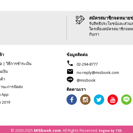
สมัครสมาชิกจดหมายข
รับสิทธิประโยชน์และส่วน
ใครเพียงสมัครสมาชิกจดห
กับเรา
ค้า
ข้อมูลติดต่อ
phone
้อ
|
วิธีการชำระเงิน
02-294-8777
mail
นเงิน
no-reply@misbook.com
นค้า
@misbook
านะการจัดส่ง
ติดตามเรา
ด App
ก 2019
© 2020-2025
MISbook.com
. All Rights Reserved.
Engine by TSD.