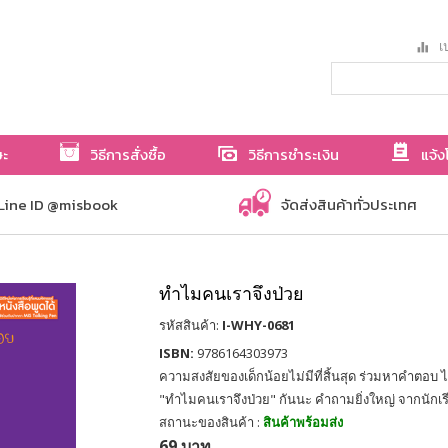
เป
ษะ
วิธีการสั่งซื้อ
วิธีการชำระเงิน
แจ้ง
Line ID @misbook
จัดส่งสินค้าทั่วประเทศ
ทำไมคนเราจึงป่วย
รหัสสินค้า:
I-WHY-0681
ISBN:
9786164303973
ความสงสัยของเด็กน้อยไม่มีที่สิ้นสุด ร่วมหาคำตอบ ไ
"ทำไมคนเราจึงป่วย" กันนะ คำถามยิ่งใหญ่ จากนักเรี
สถานะของสินค้า :
สินค้าพร้อมส่ง
69 บาท