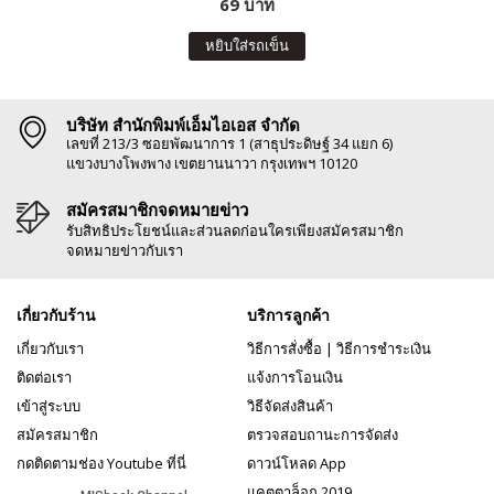
69 บาท
หยิบใส่รถเข็น
บริษัท สำนักพิมพ์เอ็มไอเอส จำกัด
เลขที่ 213/3 ซอยพัฒนาการ 1 (สาธุประดิษฐ์ 34 แยก 6)
แขวงบางโพงพาง เขตยานนาวา กรุงเทพฯ 10120
สมัครสมาชิกจดหมายข่าว
รับสิทธิประโยชน์และส่วนลดก่อนใครเพียงสมัครสมาชิก
จดหมายข่าวกับเรา
เกี่ยวกับร้าน
บริการลูกค้า
เกี่ยวกับเรา
วิธีการสั่งซื้อ
|
วิธีการชำระเงิน
ติดต่อเรา
แจ้งการโอนเงิน
เข้าสู่ระบบ
วิธีจัดส่งสินค้า
สมัครสมาชิก
ตรวจสอบถานะการจัดส่ง
กดติดตามช่อง Youtube ที่นี่
ดาวน์โหลด App
แคตตาล็อก 2019