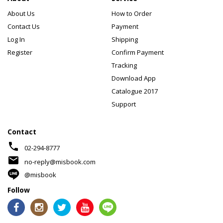
About Us
How to Order
Contact Us
Payment
Log In
Shipping
Register
Confirm Payment
Tracking
Download App
Catalogue 2017
Support
Contact
phone
02-294-8777
mail
no-reply@misbook.com
@misbook
Follow