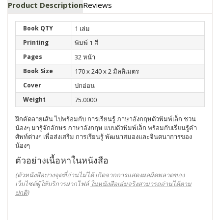
Product Description
Reviews
Book QTY
1 เล่ม
Printing
พิมพ์ 1 สี
Pages
32 หน้า
Book Size
170 x 240 x 2 มิลลิเมตร
Cover
ปกอ่อน
Weight
75.0000
ฝึกคัดลายเส้น ไปพร้อมกับ การเรียนรู้ ภาษาอังกฤษตัวพิมพ์เล็ก ชวน
น้องๆ มารู้จักอักษร ภาษาอังกฤษ แบบตัวพิมพ์เล็ก พร้อมกับเรียนรู้คำ
ศัพท์ต่างๆ เพื่อส่งเสริม การเรียนรู้ พัฒนาสมองและจินตนาการของ
น้องๆ
ตัวอย่างเนื้อหาในหนังสือ
(ตัวหนังสือบางจุดที่อ่านไม่ได้ เกิดจากการแสดงผลผิดพลาดของ
เว็บไซต์ผู้ให้บริการฝากไฟล์
ในหนังสือเล่มจริงสามารถอ่านได้ตาม
ปกติ
)