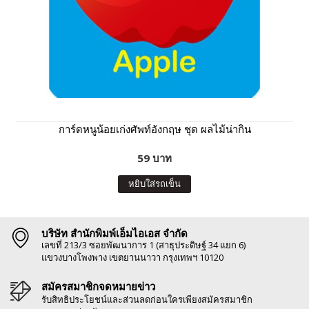
การ์ดหนูน้อยเก่งศัพท์อังกฤษ ชุด ผลไม้น่ากิน
59 บาท
หยิบใส่รถเข็น
บริษัท สำนักพิมพ์เอ็มไอเอส จำกัด
เลขที่ 213/3 ซอยพัฒนาการ 1 (สาธุประดิษฐ์ 34 แยก 6)
แขวงบางโพงพาง เขตยานนาวา กรุงเทพฯ 10120
สมัครสมาชิกจดหมายข่าว
รับสิทธิประโยชน์และส่วนลดก่อนใครเพียงสมัครสมาชิก