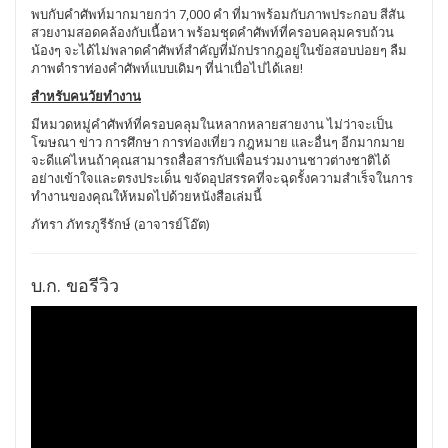
พบกับคำศัพท์มากมายกว่า 7,000 คำ ที่มาพร้อมกับภาพประกอบ สีสัน
สวยงามสอดคล้องกับเนื้อหา พร้อมชุดคำศัพท์ที่ครอบคลุมครบถ้วน
น้องๆ จะได้ไม่พลาดคำศัพท์สำคัญที่มักปรากฎอยู่ในข้อสอบบ่อยๆ ลืม
ภาพตำราท่องคำศัพท์แบบเดิมๆ ที่น่าเบื่อไปได้เลย!
สำหรับคนวัยทำงาน
มีหมวดหมู่คำศัพท์ที่ครอบคลุมในหลากหลายสายงาน ไม่ว่าจะเป็น
โฆษณา ข่าว การศึกษา การท่องเที่ยว กฎหมาย และอื่นๆ อีกมากมาย
จะดีแค่ไหนถ้าคุณสามารถสื่อสารกับเพื่อนร่วมงานชาวต่างชาติได้
อย่างเข้าใจและตรงประเด็น ขจัดอุปสรรคที่จะฉุดรั้งความสำเร็จในการ
ทำงานของคุณให้หมดไปด้วยหนังสือเล่มนี้
ภัทรา ภัทรภูรีรักษ์ (อาจารย์โอ๊ต)
บ.ก. ขอรีวิว