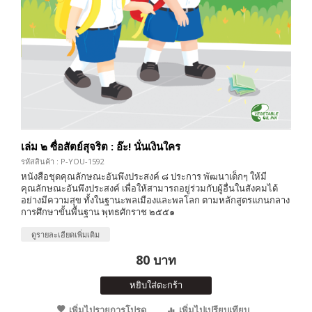
เล่ม ๒ ซื่อสัตย์สุจริต : อ๊ะ! นั่นเงินใคร
รหัสสินค้า : P-YOU-1592
หนังสือชุดคุณลักษณะอันพึงประสงค์ ๘ ประการ พัฒนาเด็กๆ ให้มี
คุณลักษณะอันพึงประสงค์ เพื่อให้สามารถอยู่ร่วมกับผู้อื่นในสังคมได้
อย่างมีความสุข ทั้งในฐานะพลเมืองและพลโลก ตามหลักสูตรแกนกลาง
การศึกษาขั้นพื้นฐาน พุทธศักราช ๒๕๕๑
ดูรายละเอียดเพิ่มเติม
80 บาท
หยิบใส่ตะกร้า
เพิ่มไปรายการโปรด
เพิ่มไปเปรียบเทียบ