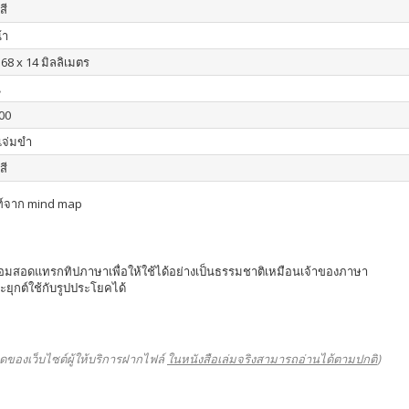
สี
้า
168 x 14 มิลลิเมตร
น
00
 แจ่มขำ
สี
์จาก mind map
พร้อมสอดแทรกทิปภาษาเพื่อให้ใช้ได้อย่างเป็นธรรมชาติเหมือนเจ้าของภาษา
ยุกต์ใช้กับรูปประโยคได้
ดของเว็บไซต์ผู้ให้บริการฝากไฟล์
ในหนังสือเล่มจริงสามารถอ่านได้ตามปกติ
)