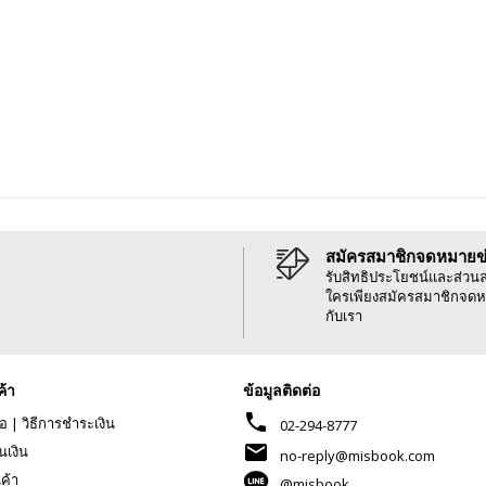
สมัครสมาชิกจดหมายข
รับสิทธิประโยชน์และส่วน
ใครเพียงสมัครสมาชิกจดห
กับเรา
ค้า
ข้อมูลติดต่อ
phone
้อ
|
วิธีการชำระเงิน
02-294-8777
mail
นเงิน
no-reply@misbook.com
นค้า
@misbook