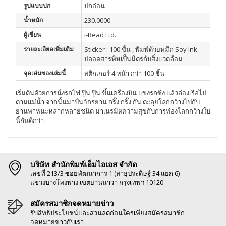
รูปแบบปก
ปกอ่อน
น้ำหนัก
230.0000
ผู้เขียน
i-Read Ltd.
รายละเอียดเพิ่มเติม
Sticker : 100 ชิ้น , พิมพ์ด้วยหมึก Soy Ink
ปลอดสารพิษเป็นมิตรกับสิ่งแวดล้อม
จุดเด่นของเล่มนี้
สติกเกอร์ 4 หน้า กว่า 100 ชิ้น
เริ่มต้นด้วยการนั่งรถไฟ ปู๊น ปู๊น ขึ้นเครื่องบิน แข่งรถซิ่ง แล้วล่องเรือไป
ตามแม่น้ำ จากนั้นมาปั่นจักรยาน กริ๊ง กริ๊ง กัน ตะลุยโลกกว้างไปกับ
ยานพาหนะหลากหลายชนิด มาเนรมิตความสุขกับการท่องโลกกว้างใบ
นี้กันดีกว่า
บริษัท สำนักพิมพ์เอ็มไอเอส จำกัด
เลขที่ 213/3 ซอยพัฒนาการ 1 (สาธุประดิษฐ์ 34 แยก 6)
แขวงบางโพงพาง เขตยานนาวา กรุงเทพฯ 10120
สมัครสมาชิกจดหมายข่าว
รับสิทธิประโยชน์และส่วนลดก่อนใครเพียงสมัครสมาชิก
จดหมายข่าวกับเรา