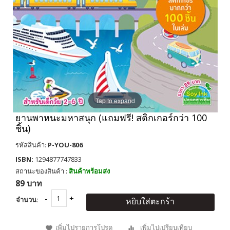
Tap to expand
ยานพาหนะมหาสนุก (แถมฟรี! สติกเกอร์กว่า 100
ชิ้น)
รหัสสินค้า:
P-YOU-806
ISBN:
1294877747833
สถานะของสินค้า :
สินค้าพร้อมส่ง
89 บาท
จำนวน:
หยิบใส่ตะกร้า
เพิ่มไปรายการโปรด
เพิ่มไปเปรียบเทียบ