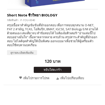
Short Note ชีววิทยา BIOLOGY
รหัสสินค้า : P-YOU-0040
สรุปเนื้อหาสำคัญเข้มข้นที่มักออกสอบ เพื่อการสอบทุกสนาม O-NET,
PAT 2 สามัญ, TCAS, โอลิมปิก, BMAT, IGCSE, SAT Biology E/M อ่านได้
ด้วยตนเอง เล่มเดียวจบ ทำข้อสอบได้ ไม่ต้องง้อติวเตอร์! “อ่านเล่มนี้ไป
สอบอย่างมั่นใจ” เนื้อหาหลากหลาย ครบถ้วน สรุปสาระสำคัญที่มักออก
สอบ ไฮไลต์จุดสำคัญให้เป็นพิเศษ ออกแบบมาเพื่อช่วยให้ผู้เตรียมตัว
สอบใช้ทบทวนบทเรียน
ดูรายละเอียดเพิ่มเติม
120 บาท
หยิบใส่ตะกร้า
เพิ่มไปรายการโปรด
เพิ่มไปเปรียบเทียบ