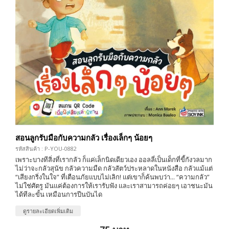
สอนลูกรับมือกับความกลัว เรื่องเล็กๆ น้อยๆ
รหัสสินค้า : P-YOU-0882
เพราะบางทีสิ่งที่เรากลัว ก็แค่เล็กนิดเดียวเอง ออลลี่เป็นเด็กที่ขี้กังวลมาก
ไม่ว่าจะกลัวสุนัข กลัวความมืด กลัวสัตว์ประหลาดในหนังสือ กลัวแม้แต่
“เสียงกริ่งในใจ” ที่เตือนภัยแบบไม่เลิก! แต่เขาก็ค้นพบว่า... “ความกลัว”
ไม่ใช่ศัตรู มันแค่ต้องการให้เรารับฟัง และเราสามารถค่อยๆ เอาชนะมัน
ได้ทีละขั้น เหมือนการปีนบันได
ดูรายละเอียดเพิ่มเติม