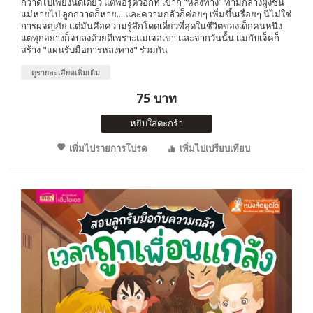
กวาดไปเพียงนิดเดียว แต่พอรู้ตัวอีกที เขาก็ “หลงทาง” ท่ามกลางฝูงชน
แม่หายไป ลูกกวาดก็หาย... และความกลัวก็ค่อยๆ เพิ่มขึ้นเรื่อยๆ นี่ไม่ใช่
การผจญภัย แต่มันคือความรู้สึกโดดเดี่ยวที่สุดในชีวิตของเด็กคนหนึ่ง
แต่ทุกอย่างก็จบลงด้วยดีเพราะแม่เจอเขา และจากวันนั้น แม่กับเจ็คก็
สร้าง "แผนรับมือการหลงทาง" ร่วมกัน
ดูรายละเอียดเพิ่มเติม
75 บาท
หยิบใส่ตะกร้า
เพิ่มไปรายการโปรด
เพิ่มไปเปรียบเทียบ