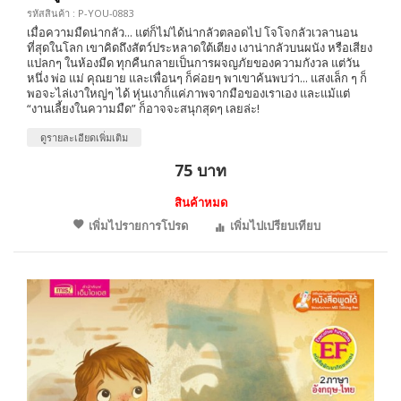
รหัสสินค้า : P-YOU-0883
เมื่อความมืดน่ากลัว... แต่ก็ไม่ได้น่ากลัวตลอดไป โจโจกลัวเวลานอน
ที่สุดในโลก เขาคิดถึงสัตว์ประหลาดใต้เตียง เงาน่ากลัวบนผนัง หรือเสียง
แปลกๆ ในห้องมืด ทุกคืนกลายเป็นการผจญภัยของความกังวล แต่วัน
หนึ่ง พ่อ แม่ คุณยาย และเพื่อนๆ ก็ค่อยๆ พาเขาค้นพบว่า... แสงเล็ก ๆ ก็
พอจะไล่เงาใหญ่ๆ ได้ หุ่นเงาก็แค่ภาพจากมือของเราเอง และแม้แต่
“งานเลี้ยงในความมืด” ก็อาจจะสนุกสุดๆ เลยล่ะ!
ดูรายละเอียดเพิ่มเติม
75 บาท
สินค้าหมด
เพิ่มไปรายการโปรด
เพิ่มไปเปรียบเทียบ