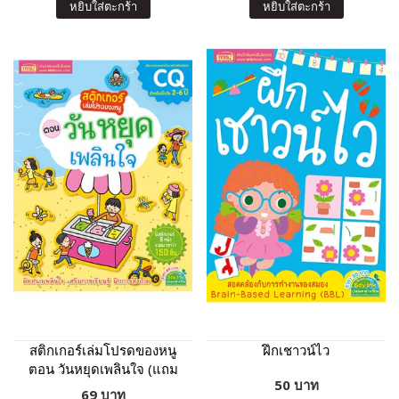
หยิบใส่ตะกร้า
หยิบใส่ตะกร้า
สติกเกอร์เล่มโปรดของหนู
ฝึกเชาวน์ไว
ตอน วันหยุดเพลินใจ (แถม
50 บาท
ฟรี! สติกเกอร์กว่า 150 ชิ้น)
69 บาท