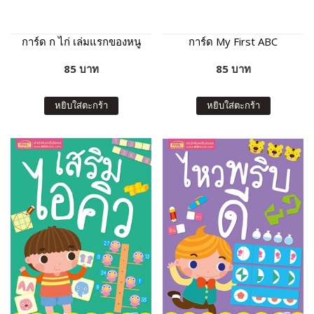
การ์ด ก ไก่ เล่มแรกของหนู
การ์ด My First ABC
85 บาท
85 บาท
หยิบใส่ตะกร้า
หยิบใส่ตะกร้า