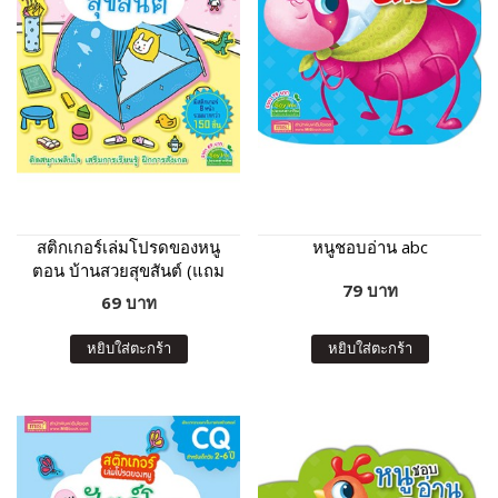
สติกเกอร์เล่มโปรดของหนู
หนูชอบอ่าน abc
ตอน บ้านสวยสุขสันต์ (แถม
79 บาท
ฟรี! สติกเกอร์กว่า 150 ชิ้น)
69 บาท
หยิบใส่ตะกร้า
หยิบใส่ตะกร้า