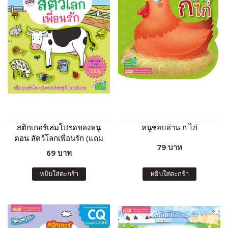
สติกเกอร์เล่มโปรดของหนู
หนูชอบอ่าน ก ไก่
ตอน สัตว์โลกเพื่อนรัก (แถม
79 บาท
ฟรี! สติกเกอร์กว่า 150 ชิ้น)
69 บาท
หยิบใส่ตะกร้า
หยิบใส่ตะกร้า