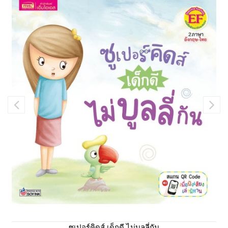
ซูเปอร์คิดส์ เด็กดี ไม่บูลลี่กัน