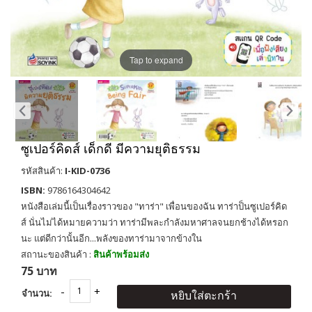
Tap to expand
ซูเปอร์คิดส์ เด็กดี มีความยุติธรรม
รหัสสินค้า:
I-KID-0736
ISBN:
9786164304642
หนังสือเล่มนี้เป็นเรื่องราวของ "ทาร่า" เพื่อนของฉัน ทาร่าป็นซูเปอร์คิด
ส์ นั่นไม่ได้หมายความว่า ทาร่ามีพละกำลังมหาศาลจนยกช้างได้หรอก
นะ แต่ดีกว่านั้นอีก...พลังของทาร่ามาจากข้างใน
สถานะของสินค้า :
สินค้าพร้อมส่ง
75 บาท
จำนวน:
หยิบใส่ตะกร้า