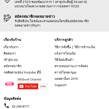
เลขที่ 213/3 ซอยพัฒนาการ 1 (สาธุประดิษฐ์ 34 แยก 6)
แขวงบางโพงพาง เขตยานนาวา กรุงเทพฯ 10120
สมัครสมาชิกจดหมายข่าว
รับสิทธิประโยชน์และส่วนลดก่อนใครเพียงสมัครสมาชิก
จดหมายข่าวกับเรา
เกี่ยวกับร้าน
บริการลูกค้า
เกี่ยวกับเรา
วิธีการสั่งซื้อ
|
วิธีการชำระเงิน
ติดต่อเรา
แจ้งการโอนเงิน
เข้าสู่ระบบ
วิธีจัดส่งสินค้า
สมัครสมาชิก
ตรวจสอบถานะการจัดส่ง
กดติดตามช่อง Youtube ที่นี่
ดาวน์โหลด App
แคตตาล็อก 2019
Support
ข้อมูลติดต่อ
phone
02-294-8777